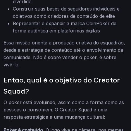
divertido
Construir suas bases de seguidores individuais e
coletivos como criadores de conteúdo de elite
Representar e expandir a marca CoinPoker de
forma autêntica em plataformas digitais
Essa missão orienta a produção criativa do esquadrão,
desde a estratégia de conteúdo até o envolvimento da
comunidade.
Não é sobre vender o poker, é sobre
vivê-lo.
Então, qual é o objetivo do Creator
Squad?
O poker está evoluindo, assim como a forma como as
pessoas o consomem.
O Creator Squad é uma
resposta estratégica a uma mudança cultural:
Poker é conteúdo.
O jogo vive na câmera, nos memes