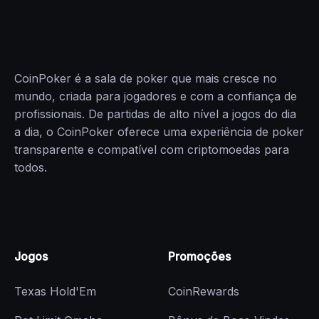
CoinPoker é a sala de poker que mais cresce no
mundo, criada para jogadores e com a confiança de
profissionais. De partidas de alto nível a jogos do dia
a dia, o CoinPoker oferece uma experiência de poker
transparente e compatível com criptomoedas para
todos.
Jogos
Promoções
Texas Hold'Em
CoinRewards