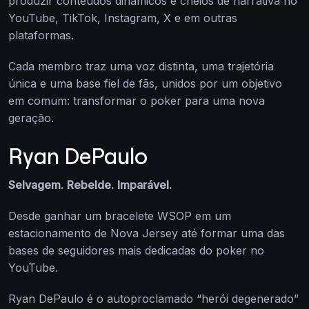
produzir conteúdos dinâmicos e cheios de narrativa no
YouTube, TikTok, Instagram, X e em outras
plataformas.
Cada membro traz uma voz distinta, uma trajetória
única e uma base fiel de fãs, unidos por um objetivo
em comum: transformar o poker para uma nova
geração.
Ryan DePaulo
Selvagem.
Rebelde.
Imparável.
Desde ganhar um bracelete WSOP em um
estacionamento de Nova Jersey até formar uma das
bases de seguidores mais dedicadas do poker no
YouTube.
Ryan DePaulo é o autoproclamado “herói degenerado”