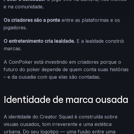
e na comunidade.
Os criadores são a ponte
entre as plataformas e os
jogadores.
O entretenimento cria lealdade.
E a lealdade constrói
marcas.
A CoinPoker está investindo em criadores porque o
futuro do poker depende de quem conta suas histórias
– e da ousadia com que elas são contadas.
Identidade de marca ousada
A identidade do Creator Squad é construída sobre
visuais ousados, tom irreverente e uma estética
urbana.
Do seu logotipo — uma fusão entre uma