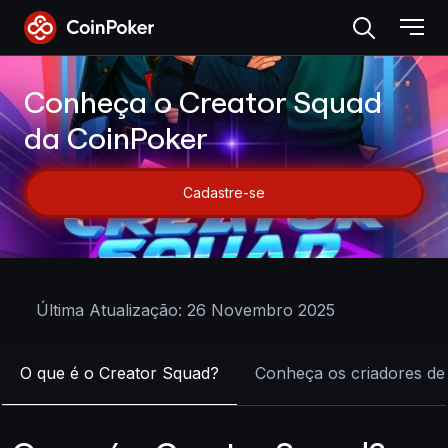
Skip
to
the
content
Conheça o Creator Squad
da CoinPoker
Cadastre-se
Última Atualização: 26 Novembro 2025
O que é o Creator Squad?
Conheça os criadores de