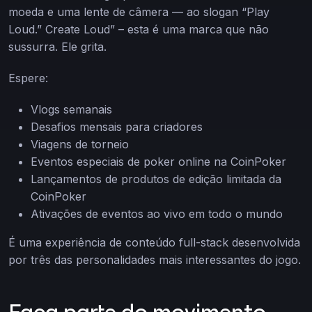
moeda e uma lente de câmera — ao slogan “Play
Loud.”
Create Loud” – esta é uma marca que não
sussurra.
Ele grita.
Espere:
Vlogs semanais
Desafios mensais para criadores
Viagens de torneio
Eventos especiais de poker online na CoinPoker
Lançamentos de produtos de edição limitada da
CoinPoker
Ativações de eventos ao vivo em todo o mundo
É uma experiência de conteúdo full-stack desenvolvida
por três das personalidades mais interessantes do jogo.