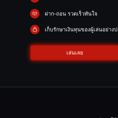
ฝาก-ถอน รวดเร็วทันใจ
เก็บรักษาเงินทุนของผู้เล่นอย่าง
เล่นเลย