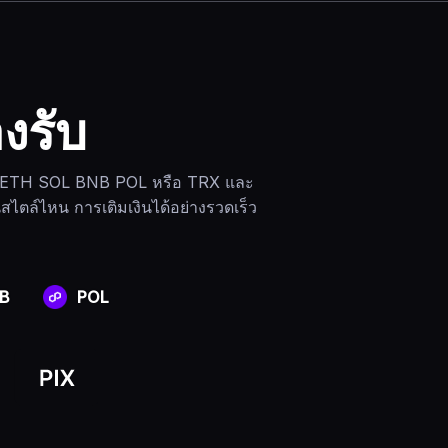
งรับ
BTC ETH SOL BNB POL หรือ TRX และ
ไตล์ไหน การเติมเงินได้อย่างรวดเร็ว
B
POL