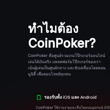
ทำไมต้อง
CoinPoker?
CoinPoker คือศูนย์รวมเกมโป๊กเกอร์ออนไลน์
เล่นได้เงินจริง แพลตฟอร์มโป๊กเกอร์ของเรา
เน้นผู้เล่นเป็นศูนย์กลาง และขับเคลื่อนโดยคอม
มูนิตี้ เพื่อตอบโจทย์ทุกคน
รองรับทั้ง iOS และ Android
CoinPoker ใช้งานง่ายและลื่นไหลบนอุปกรณ์ iOS