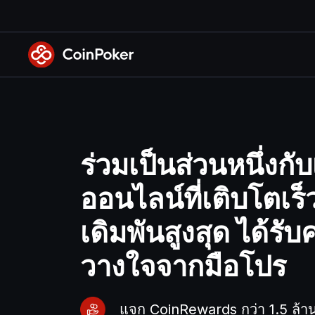
Skip
to
the
content
ร่วมเป็นส่วนหนึ่งกับ
ออนไลน์ที่เติบโตเร็ว
เดิมพันสูงสุด ได้รั
วางใจจากมือโปร
แจก CoinRewards กว่า 1.5 ล้าน