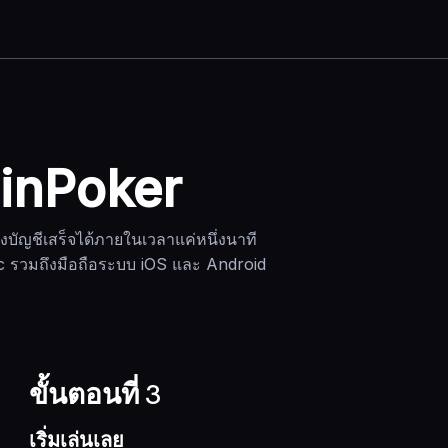
CoinPoker
งบัญชีเสร็จได้ภายในเวลาแค่หนึ่งนาที
c รวมถึงมือถือระบบ iOS และ Android
ขั้นตอนที่ 3
เริ่มเล่นเลย