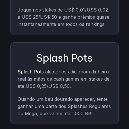
Jogue nos stakes de US$ 0,01/US$ 0,02
a US$ 25/US$ 50 e ganhe prêmios quase
instantaneamente em todos os rankings.
Splash Pots
Splash Pots
aleatórios adicionam dinheiro
real às mãos de cash games em stakes de
até US$ 0,25/US$ 0,50.
Quando um baú dourado aparecer, tente
ganhar uma parte dos Splashes Regulares
ou Mega, que valem até 1.000 BB.