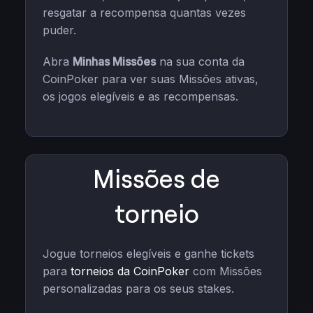
resgatar a recompensa quantas vezes
puder.
Abra
Minhas Missões
na sua conta da
CoinPoker para ver suas Missões ativas,
os jogos elegíveis e as recompensas.
Missões de
torneio
Jogue torneios elegíveis e ganhe tickets
para
torneios da CoinPoker
com Missões
personalizadas para os seus stakes.