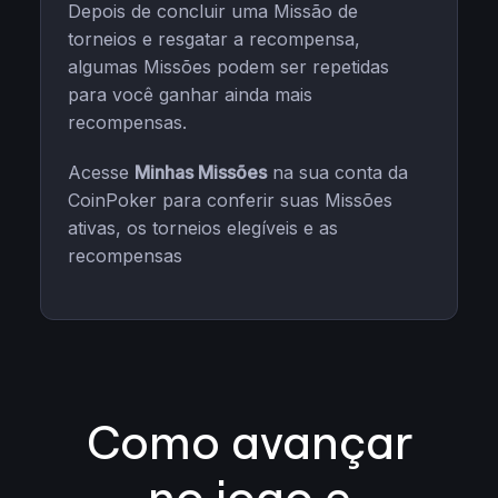
Depois de concluir uma Missão de
torneios e resgatar a recompensa,
algumas Missões podem ser repetidas
para você ganhar ainda mais
recompensas.
Acesse
Minhas Missões
na sua conta da
CoinPoker para conferir suas Missões
ativas, os torneios elegíveis e as
recompensas
Como avançar
no jogo e