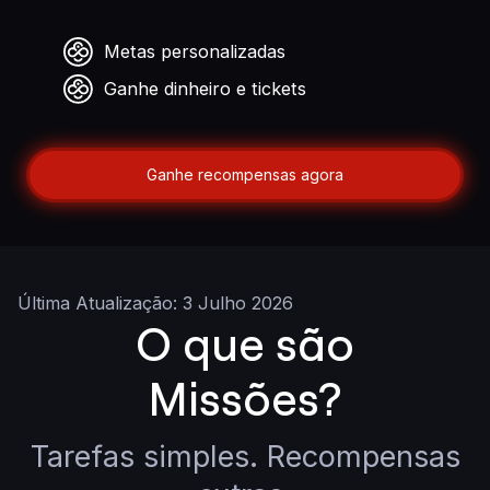
Metas personalizadas
Ganhe dinheiro e tickets
Ganhe recompensas agora
Última Atualização: 3 Julho 2026
O que são
Missões?
Tarefas simples. Recompensas