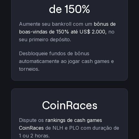
de 150%
Aumente seu bankroll com um
bônus de
boas-vindas de 150% até US$ 2.000,
no
seu primeiro depósito.
Desbloqueie fundos de bônus
automaticamente ao jogar cash games e
torneios.
CoinRaces
Dispute os
rankings de cash games
CoinRaces
de NLH e PLO com duração de
1 ou 2 horas.