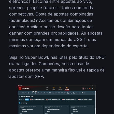
eletrônicos. Escolha entre apostas ao vivo,
spreads, props e futuros – todos com odds
competitivas. Gosta de apostas combinadas
(acumuladas)? Aceitamos combinações de
apostas! Aceite o nosso desafio para tentar
ganhar com grandes probabilidades. As apostas
mínimas começam em menos de US$ 1, e as
máximas variam dependendo do esporte.
Seja no Super Bowl, nas lutas pelo título do UFC
ou na Liga dos Campeões, nossa casa de
apostas oferece uma maneira flexível e rápida de
apostar com XRP.