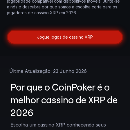
jogabilidade compatível com dispositivos móveis. Junte-se
a nós e descubra por que somos a escolha certa para os
jogadores de cassino XRP em 2026.
Jogue jogos de cassino XRP
Última Atualização: 23 Junho 2026
Por que o CoinPoker é o
melhor cassino de XRP de
2026
Escolha um cassino XRP conhecendo seus