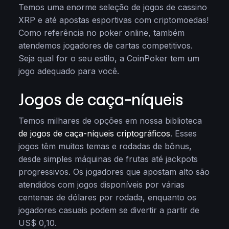
Temos uma enorme seleção de jogos de cassino
XRP e até apostas esportivas com criptomoedas!
Como referência no poker online, também
atendemos jogadores de cartas competitivos.
Seja qual for o seu estilo, a CoinPoker tem um
jogo adequado para você.
Jogos de caça-níqueis
Temos milhares de opções em nossa biblioteca
de jogos de caça-níqueis criptográficos
. Esses
jogos têm muitos temas e rodadas de bônus,
desde simples máquinas de frutas até jackpots
progressivos. Os jogadores que apostam alto são
atendidos com jogos disponíveis por várias
centenas de dólares por rodada, enquanto os
jogadores casuais podem se divertir a partir de
US$ 0,10.