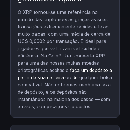
O XRP tornou-se uma referência no
mundo das criptomoedas graças às suas
transações extremamente rápidas e taxas
muito baixas, com uma média de cerca de
US$ 0,0002 por transação. É ideal para
jogadores que valorizam velocidade e
eficiência. Na CoinPoker, converta XRP
para uma das nossas muitas moedas
criptográficas aceitas e
faça um depósito a
partir da sua carteira
ou
de
qualquer bolsa
compatível. Não cobramos nenhuma taxa
de depósito, e os depósitos são
instantâneos na maioria dos casos — sem
atrasos, complicações ou custos.