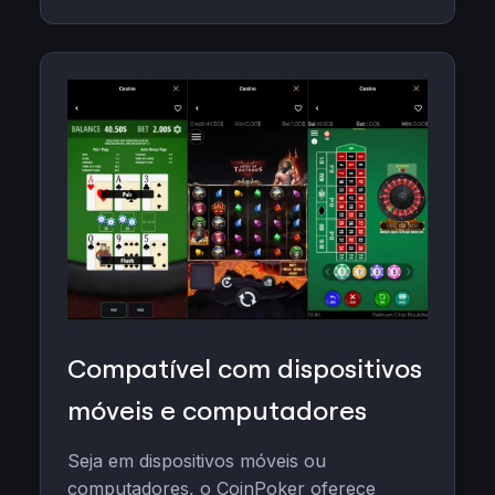
Compatível com dispositivos
móveis e computadores
Seja em dispositivos móveis ou
computadores, o CoinPoker oferece