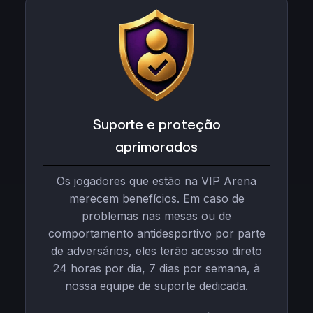
Suporte e proteção
aprimorados
Os jogadores que estão na VIP Arena
merecem benefícios. Em caso de
problemas nas mesas ou de
comportamento antidesportivo por parte
de adversários, eles terão acesso direto
24 horas por dia, 7 dias por semana, à
nossa equipe de suporte dedicada.