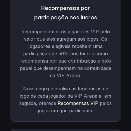
Recompensas por
participação nos lucros
Recompensamos os jogadores VIP pelo
valor que eles agregam aos jogos. Os
jogadores elegíveis recebem uma
participação de 50% nos lucros como
recompensa por sua contribuição e pelo
papel que desempenham na comunidade
da VIP Arena.
Nossa equipe analisa as tendências de
jogo de cada jogador da VIP Arena e, em
seguida, oferece
Recompensas VIP
pelos
jogos em que participam.