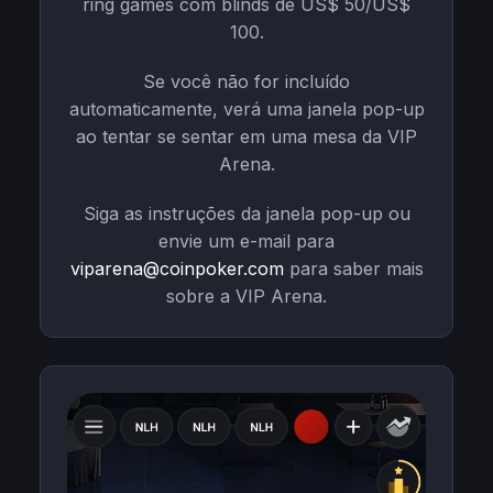
ring games com blinds de US$ 50/US$
100.
Se você não for incluído
automaticamente, verá uma janela pop-up
ao tentar se sentar em uma mesa da VIP
Arena.
Siga as instruções da janela pop-up ou
envie um e-mail para
viparena@coinpoker.com
para saber mais
sobre a VIP Arena.