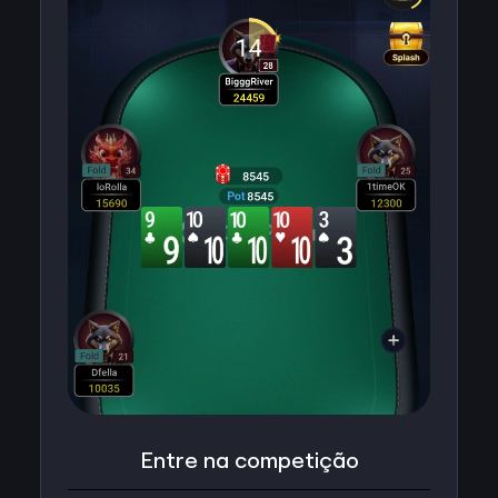
Entre na competição