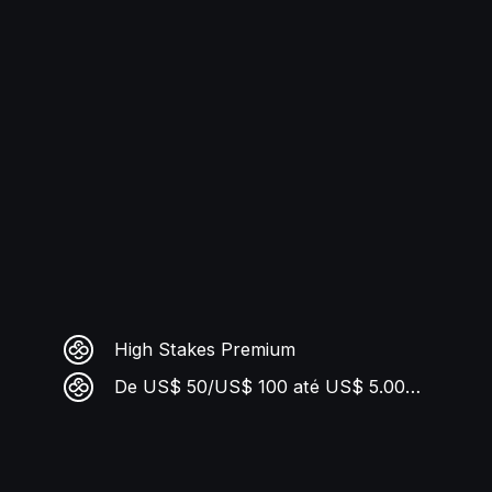
High Stakes Premium
De US$ 50/US$ 100 até US$ 5.000/US$ 10.000