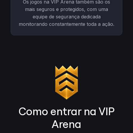
Os jogos na VIP Arena também são os
mais seguros e protegidos, com uma
equipe de segurança dedicada
monitorando constantemente toda a ação.
Como entrar na VIP
Arena