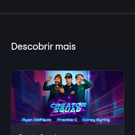
Descobrir mais