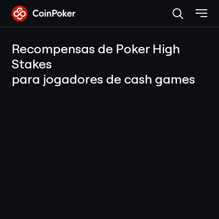
Skip
to
the
content
Recompensas de Poker High
Stakes
para jogadores de cash games