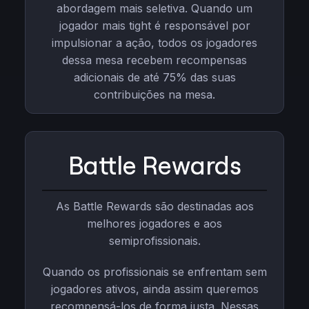
abordagem mais seletiva. Quando um
jogador mais tight é responsável por
impulsionar a ação, todos os jogadores
dessa mesa recebem recompensas
adicionais de até 75% das suas
contribuições na mesa.
Battle Rewards
As Battle Rewards são destinadas aos
melhores jogadores e aos
semiprofissionais.
Quando os profissionais se enfrentam sem
jogadores ativos, ainda assim queremos
recompensá-los de forma justa. Nessas