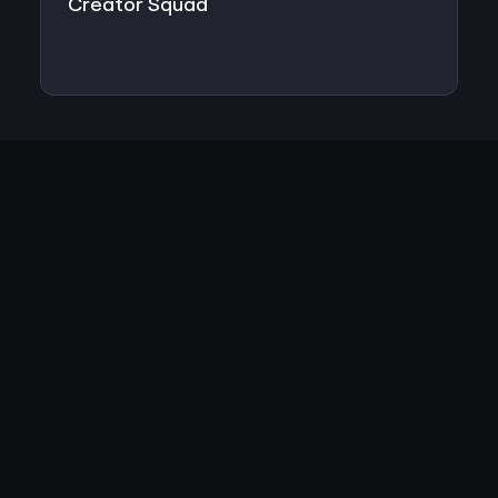
Classificação do Torneio Semanal
B
c
…
Junte-se à nossa vibrante
comunidade de jogadores
A CoinPoker oferece uma experiência de poker
online incomparável: transações em
criptomoedas instantâneas, jogo justo e sem