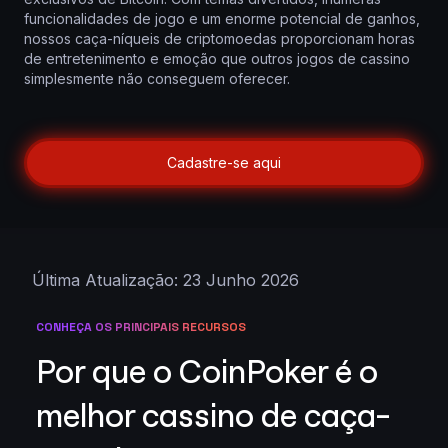
funcionalidades de jogo e um enorme potencial de ganhos,
nossos caça-níqueis de criptomoedas proporcionam horas
de entretenimento e emoção que outros jogos de cassino
simplesmente não conseguem oferecer.
Cadastre-se aqui
Última Atualização: 23 Junho 2026
CONHEÇA OS PRINCIPAIS RECURSOS
Por que o CoinPoker é o
melhor cassino de caça-