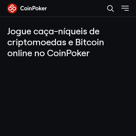
Skip
to
the
content
Jogue caça-níqueis de
criptomoedas e Bitcoin
online no CoinPoker