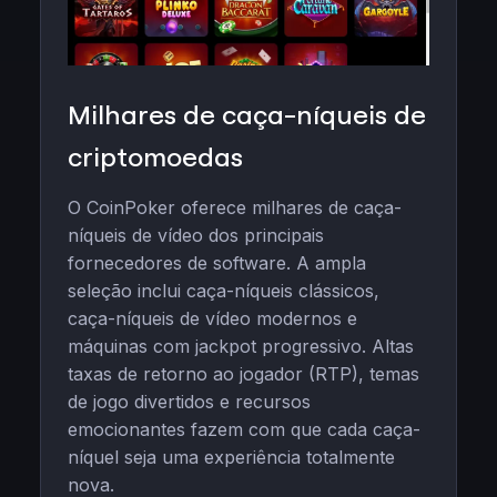
Milhares de caça-níqueis de
criptomoedas
O CoinPoker oferece milhares de caça-
níqueis de vídeo dos principais
fornecedores de software. A ampla
seleção inclui caça-níqueis clássicos,
caça-níqueis de vídeo modernos e
máquinas com jackpot progressivo. Altas
taxas de retorno ao jogador (RTP), temas
de jogo divertidos e recursos
emocionantes fazem com que cada caça-
níquel seja uma experiência totalmente
nova.