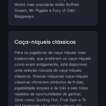
títulos mais populares estão Buffalo
Smash, Mr Piggles e Fury of Odin
Megaways.
Caça-níqueis clássicos
Para os jogadores de caça-níqueis mais
tradicionais, que preferem os caça-níqueis
como eram antigamente, está disponível
uma seleção robusta de caça-níqueis
clássicos. Nossas máquinas caça-níqueis
clássicas oferecem símbolos de frutas,
jogabilidade simples e de três a seis rolos
repletos de oportunidades de ganhar.
Slots como Sizzling Hot, Fruit Spin e 7s
and Diamonds são apenas alguns dos