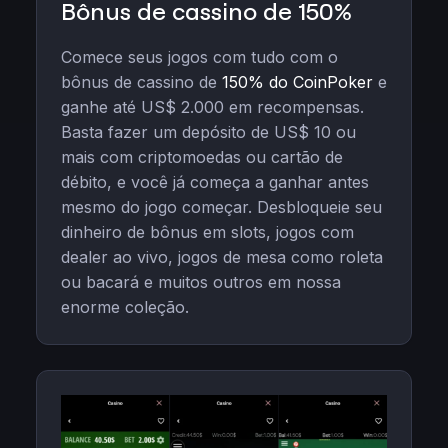
Bônus de cassino de 150%
Comece seus jogos com tudo com o
bônus de cassino de
150% do CoinPoker
e
ganhe até US$ 2.000 em recompensas.
Basta fazer um depósito de US$ 10 ou
mais com criptomoedas ou cartão de
débito, e você já começa a ganhar antes
mesmo do jogo começar.
Desbloqueie seu
dinheiro de bônus em slots, jogos com
dealer ao vivo, jogos de mesa como roleta
ou bacará e muitos outros em nossa
enorme coleção.