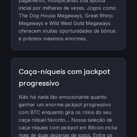
pagamento, multiplicando sua aposta
inicial por milhares de vezes. Jogos como
The Dog House Megaways, Great Rhino
Megaways e Wild West Gold Megaways
oferecem muitas oportunidades de bônus
e prêmios máximos enormes.
Caça-níqueis com jackpot
progressivo
Não há nada tão emocionante quanto
ganhar um enorme jackpot progressivo
com BTC enquanto gira os rolos do seu
caça-níquel favorito… Nossa seleção de
caça-níqueis com jackpot em Bitcoin inclui
mais de duas dezenas de jogos. Entre os