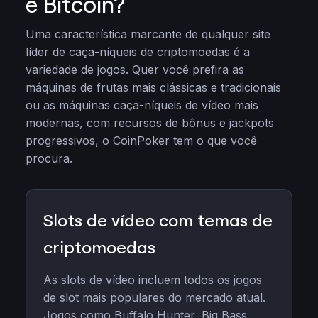
e Bitcoin?
Uma característica marcante de qualquer site
líder de caça-níqueis de criptomoedas é a
variedade de jogos. Quer você prefira as
máquinas de frutas mais clássicas e tradicionais
ou as máquinas caça-níqueis de vídeo mais
modernas, com recursos de bônus e jackpots
progressivos, o CoinPoker tem o que você
procura.
Slots de vídeo com temas de
criptomoedas
As slots de vídeo incluem todos os jogos
de slot mais populares do mercado atual.
Jogos como Buffalo Hunter, Big Bass