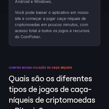
Android e Windows.
Você pode baixar o aplicativo em nosso
site e começar a jogar caça-níqueis de
criptomoedas em poucos minutos, com
acesso total a todos os jogos e recursos
do CoinPoker.
CONFIRA NOSSA COLEÇÃO DE CAÇA-NÍQUEIS
Quais são os diferentes
tipos de jogos de caça-
níqueis de criptomoedas