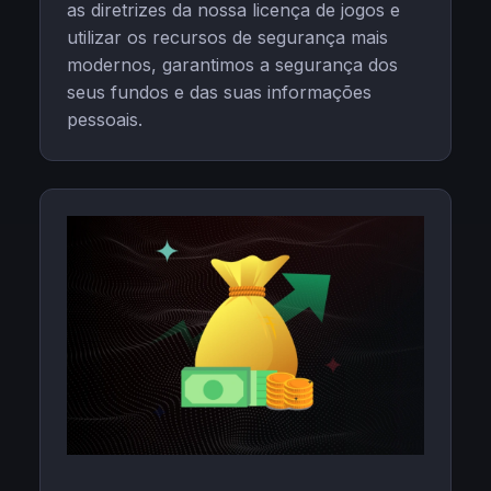
as diretrizes da nossa licença de jogos e
utilizar os recursos de segurança mais
modernos, garantimos a segurança dos
seus fundos e das suas informações
pessoais.