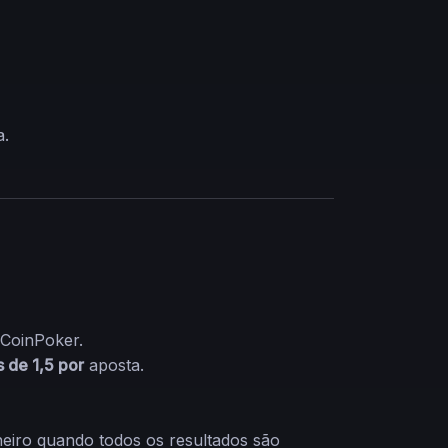
a.
 CoinPoker.
 de 1,5 por
aposta.
eiro quando todos os resultados são