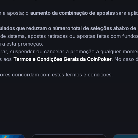
m a aposta; o
aumento da combinação de apostas
será apli
lados que reduzam o número total de seleções abaixo de 3 
de sistema, apostas retiradas ou apostas feitas com fundo
ra esta promoção.
lterar, suspender ou cancelar a promoção a qualquer momen
os aos
Termos e Condições Gerais da CoinPoker
. No caso d
dores concordam com estes termos e condições.