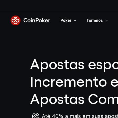
Skip
to
the
Poker
Torneios
content
Apostas espo
Incremento 
Apostas Com
Até 40% a mais em suas apos