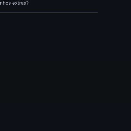
anhos extras?