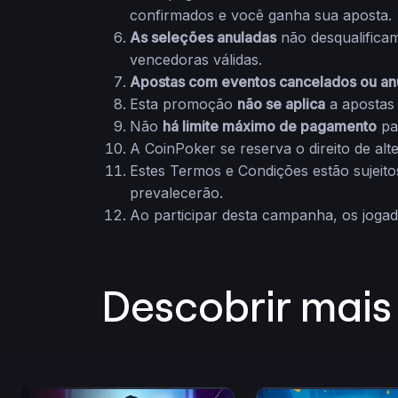
confirmados e você ganha sua aposta.
As seleções anuladas
não desqualifica
vencedoras válidas.
Apostas com eventos cancelados ou anu
Esta promoção
não se aplica
a apostas 
Não
há limite máximo de pagamento
pa
A CoinPoker se reserva o direito de a
Estes Termos e Condições estão sujeit
prevalecerão.
Ao participar desta campanha, os joga
Descobrir mais