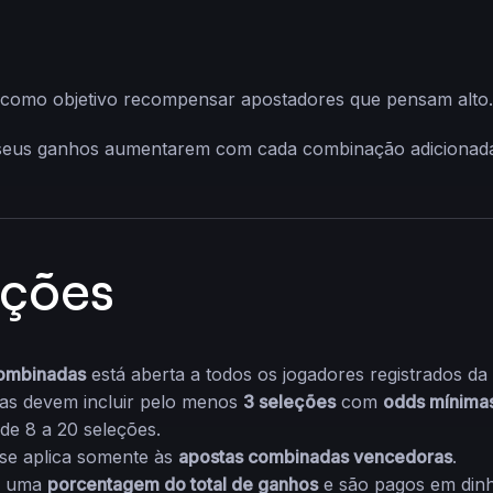
como objetivo recompensar apostadores que pensam alto.
ja seus ganhos aumentarem com cada combinação adicionad
ições
ombinadas
está aberta a todos os jogadores registrados da
das devem incluir pelo menos
3 seleções
com
odds mínimas
 de 8 a 20 seleções.
se aplica somente às
apostas combinadas vencedoras
.
o uma
porcentagem do total de ganhos
e são pagos em dinh