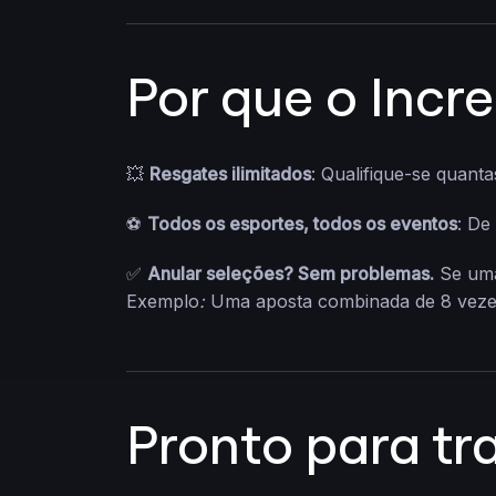
Por que o Inc
💥
Resgates ilimitados
: Qualifique-se quant
⚽
Todos os esportes, todos os eventos
: De
✅
Anular seleções? Sem problemas.
Se uma
Exemplo
:
Uma aposta combinada de 8 vezes
Pronto para tr