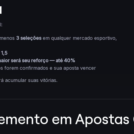
a
l:
 menos
3 seleções
em qualquer mercado esportivo,
 1,5
aior será seu reforço — até 40%
s forem confirmados e sua aposta vencer
á acumular suas vitórias.
cremento em Aposta