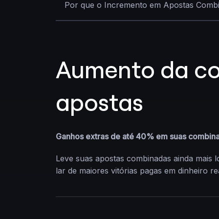
Por que o Incremento em Apostas Comb
Aumento da c
apostas
Ganhos extras de até 40% em suas combina
Leve suas apostas combinadas ainda mais 
lar de maiores vitórias pagas em dinheiro re