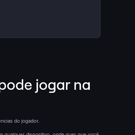
 pode jogar na
ncias do jogador.
m qualquer dispositivo, onde quer que você