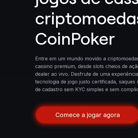
criptomoeda
CoinPoker
Entre em um mundo movido a criptomoedas 
cassino premium, desde slots cheios de aç
dealer ao vivo. Desfrute de uma experiência
tecnologia de jogo justo certificada, saque
de cadastro sem KYC simples e sem compli
Comece a jogar agora