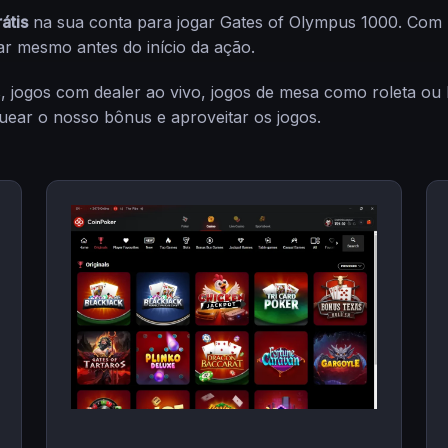
átis
na sua conta para jogar Gates of Olympus 1000. Com 
r mesmo antes do início da ação.
s, jogos com dealer ao vivo, jogos de mesa como roleta o
quear o nosso bônus e aproveitar os jogos.