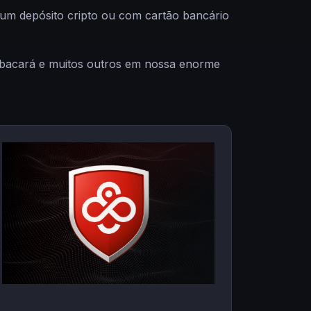
um depósito cripto ou com cartão bancário
u bacará e muitos outros em nossa enorme