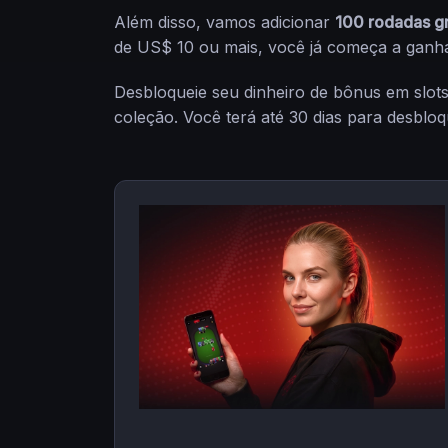
Além disso, vamos adicionar
100 rodadas gr
de US$ 10 ou mais, você já começa a ganha
Desbloqueie seu dinheiro de bônus em slot
coleção. Você terá até 30 dias para desblo