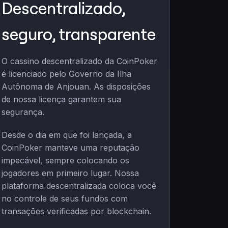
Descentralizado,
seguro, transparente
O cassino descentralizado da CoinPoker
é licenciado pelo Governo da Ilha
Autônoma de Anjouan. As disposições
de nossa licença garantem sua
segurança.
Desde o dia em que foi lançada, a
CoinPoker manteve uma reputação
impecável, sempre colocando os
jogadores em primeiro lugar. Nossa
plataforma descentralizada coloca você
no controle de seus fundos com
transações verificadas por blockchain.