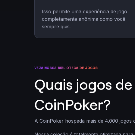
Isso permite uma experiência de jogo
completamente anônima como você
sempre quis.
VEJA NOSSA BIBLIOTECA DE JOGOS
Quais jogos de
CoinPoker?
A CoinPoker hospeda mais de 4.000 jogos de
Nossa coleção é totalmente otimizada para 