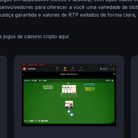
envolvedores para oferecer a você uma variedade de slots
ustiça garantida e valores de RTP exibidos de forma clara,
jogos de cassino cripto aqui: