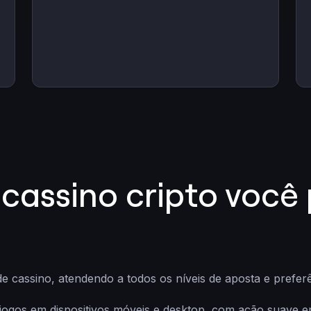
 cassino cripto você
 cassino, atendendo a todos os níveis de aposta e preferê
jogos em dispositivos móveis e desktop, com ação suave e