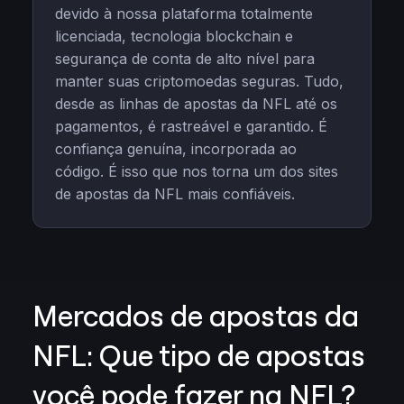
devido à nossa plataforma totalmente
licenciada, tecnologia blockchain e
segurança de conta de alto nível para
manter suas criptomoedas seguras. Tudo,
desde as linhas de apostas da NFL até os
pagamentos, é rastreável e garantido. É
confiança genuína, incorporada ao
código. É isso que nos torna um dos sites
de apostas da NFL mais confiáveis.
Mercados de apostas da
NFL: Que tipo de apostas
você pode fazer na NFL?