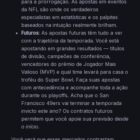
para a prorrogação. As apostas em eventos
da NFL são onde os verdadeiros
especialistas em estatísticas e os palpites
baseados na intuição realmente brilham.
Futuros
: As apostas futuras têm tudo a ver
com a trajetória da temporada. Você está
apostando em grandes resultados — títulos
de divisão, campeões de conferência,
vencedores do prêmio de Jogador Mais
Valioso (MVP) e qual time levará para casa o
troféu do Super Bowl. Faça suas apostas
com antecedência e acompanhe toda a ação
durante os playoffs. Acha que o San
Francisco 49ers vai terminar a temporada
invicto este ano? Os contratos futuros
permitem que você apoie sua previsão desde
o início.
Você verá que esses mercados contrastam