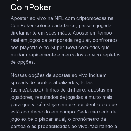
CoinPoker
Apostar ao vivo na NFL com criptomoedas na
CoinPoker coloca cada lance, passe e jogada
diretamente em suas mãos. Aposte em tempo
real em jogos da temporada regular, confrontos
dos playoffs e no Super Bowl com odds que
mudam rapidamente e mercados ao vivo repletos
de opções.
Nossas opções de apostas ao vivo incluem
spreads de pontos atualizados, totais
(acima/abaixo), linhas de dinheiro, apostas em
jogadores, resultados de jogadas e muito mais,
para que você esteja sempre por dentro do que
está acontecendo em campo. Cada mercado de
jogo exibe o placar atual, o cronômetro da
partida e as probabilidades ao vivo, facilitando a