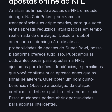
apostas online da NFL
Analisar as linhas de apostas da NFL é metade
do jogo. Na CoinPoker, priorizamos a
transparência e as criptomoedas, para que você
tenha spreads reduzidos, atualizações em tempo
real e nada de enrolação. Desde o futebol
americano de domingo à noite até as
probabilidades de apostas do Super Bowl, nossa
plataforma oferece tudo isso. Publicamos as
odds antecipadas para apostas na NFL,
ajustamos para lesões e tendências, e permitimos
que você confirme suas apostas antes que as
linhas se alterem. Quer obter um bom custo-
benefício? Observe a oscilação da cotação
conforme o dinheiro público entra no mercado.
Essas mudanças podem abrir oportunidades
para apostas inteligentes.