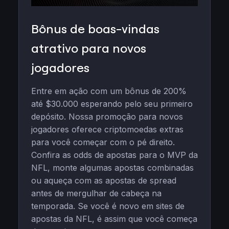
Bônus de boas-vindas
atrativo para novos
jogadores
Entre em ação com um bônus de 200%
até $30.000 esperando pelo seu primeiro
depósito. Nossa promoção para novos
jogadores oferece criptomoedas extras
para você começar com o pé direito.
Confira as odds de apostas para o MVP da
NFL, monte algumas apostas combinadas
ou aqueça com as apostas de spread
antes de mergulhar de cabeça na
temporada. Se você é novo em sites de
apostas da NFL, é assim que você começa