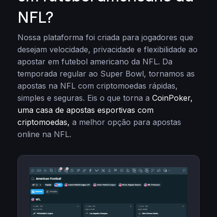
NFL?
Nossa plataforma foi criada para jogadores que
desejam velocidade, privacidade e flexibilidade ao
apostar em futebol americano da NFL. Da
temporada regular ao Super Bowl, tornamos as
apostas na NFL com criptomoedas rápidas,
simples e seguras. Eis o que torna a
CoinPoker,
uma casa de apostas esportivas com
criptomoedas,
a melhor opção para apostas
online na NFL.