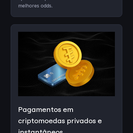
melhores odds.
Pagamentos em
criptomoedas privados e
instantâneos