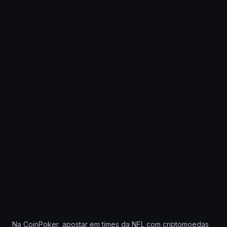
Na CoinPoker, apostar em times da NFL com criptomoedas