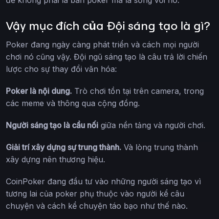
đề không phải là bán poker mà là sống với nó.
Vậy mục đích của Đội sáng tạo là gì?
Poker đang ngày càng phát triển và cách mọi người
chơi nó cũng vậy. Đội ngũ sáng tạo là câu trả lời chiến
lược cho sự thay đổi văn hóa:
Poker là nội dung.
Trò chơi tồn tại trên camera, trong
các meme và thông qua cộng đồng.
Người sáng tạo là cầu nối
giữa nền tảng và người chơi.
Giải trí xây dựng sự trung thành.
Và lòng trung thành
xây dựng nên thương hiệu.
CoinPoker đang đầu tư vào những người sáng tạo vì
tương lai của poker phụ thuộc vào người kể câu
chuyện và cách kể chuyện táo bạo như thế nào.