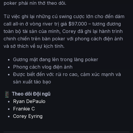
poker phải nín thở theo dõi.
Từ việc ghi lại những cú swing cược lớn cho đến dám
call all-in ở vòng river trị giá $97.000 – tương đương
toàn bộ tài sản của mình, Corey đã ghi lại hành trình
chinh chiến trên bàn poker với phong cách điện ảnh
và sở thích về sự kịch tính.
Gương mặt đang lên trong làng poker
Phong cách vlog điện ảnh
Được biết đến với: rủi ro cao, cảm xúc mạnh và
sản xuất táo bạo
Theo dõi Đội ngũ
Ryan DePaulo
Frankie C
Corey Eyring