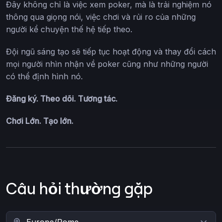
Đây không chỉ là việc xem poker, mà là trải nghiệm nó
thông qua giọng nói, việc chơi và rủi ro của những
người kể chuyện thế hệ tiếp theo.
Đội ngũ sáng tạo sẽ tiếp tục hoạt động và thay đổi cách
mọi người nhìn nhận về poker cũng như những người
có thể định hình nó.
Đăng ký. Theo dõi. Tương tác.
Chơi Lớn. Tạo lớn.
Câu hỏi thường gặp