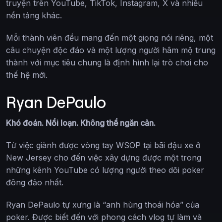
truyện trên YouTube, TikTok, Instagram, X và nhiều
nền tảng khác.
Mỗi thành viên đều mang đến một giọng nói riêng, một
câu chuyện độc đáo và một lượng người hâm mộ trung
thành với mục tiêu chung là định hình lại trò chơi cho
thế hệ mới.
Ryan DePaulo
Khó đoán. Nổi loạn. Không thể ngăn cản.
Từ việc giành được vòng tay WSOP tại bãi đậu xe ở
New Jersey cho đến việc xây dựng được một trong
những kênh YouTube có lượng người theo dõi poker
đông đảo nhất.
Ryan DePaulo tự xưng là “anh hùng thoái hóa” của
poker. Được biết đến với phong cách vlog tự làm và