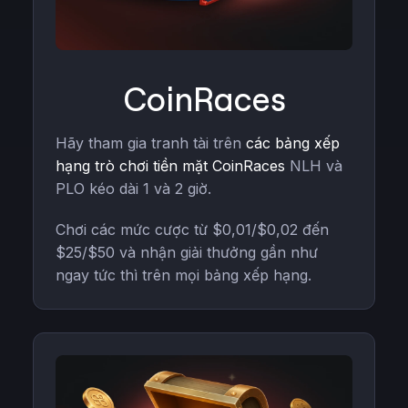
CoinRaces
Hãy tham gia tranh tài trên
các bảng xếp
hạng trò chơi tiền mặt CoinRaces
NLH và
PLO kéo dài 1 và 2 giờ.
Chơi các mức cược từ $0,01/$0,02 đến
$25/$50 và nhận giải thưởng gần như
ngay tức thì trên mọi bảng xếp hạng.