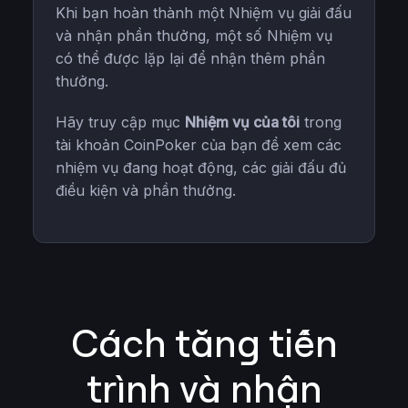
Khi bạn hoàn thành một Nhiệm vụ giải đấu
và nhận phần thưởng, một số Nhiệm vụ
có thể được lặp lại để nhận thêm phần
thưởng.
Hãy truy cập mục
Nhiệm vụ của tôi
trong
tài khoản CoinPoker của bạn để xem các
nhiệm vụ đang hoạt động, các giải đấu đủ
điều kiện và phần thưởng.
Cách tăng tiến
trình và nhận