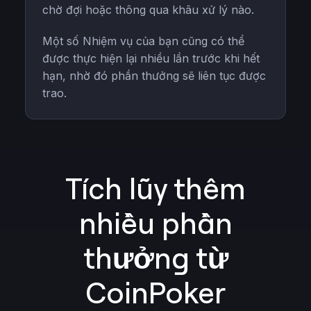
chờ đợi hoặc thông qua khâu xử lý nào.
Một số Nhiệm vụ của bạn cũng có thể
được thực hiện lại nhiều lần trước khi hết
hạn, nhờ đó phần thưởng sẽ liên tục được
trao.
Tích lũy thêm
nhiều phần
thưởng từ
CoinPoker