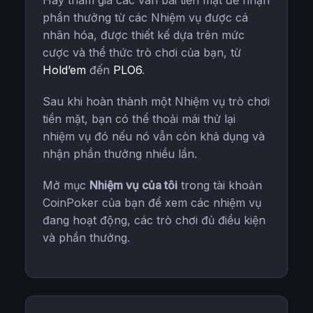
phần thưởng từ các Nhiệm vụ được cá
nhân hóa, được thiết kế dựa trên mức
cược và thể thức trò chơi của bạn, từ
Hold’em
đến
PLO6
.
Sau khi hoàn thành một Nhiệm vụ trò chơi
tiền mặt, bạn có thể thoải mái thử lại
nhiệm vụ đó nếu nó vẫn còn khả dụng và
nhận phần thưởng nhiều lần.
Mở mục
Nhiệm vụ của tôi
trong tài khoản
CoinPoker của bạn để xem các nhiệm vụ
đang hoạt động, các trò chơi đủ điều kiện
và phần thưởng.