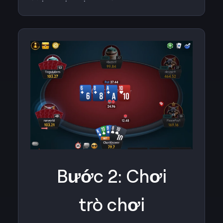
Bước 2: Chơi
trò chơi