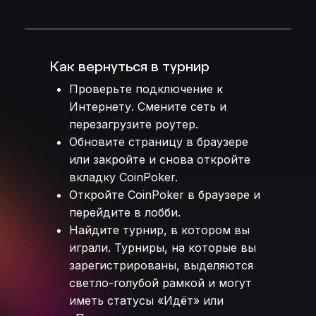
Как вернуться в турнир
Проверьте подключение к
Интернету. Смените сеть и
перезагрузите роутер.
Обновите страницу в браузере
или закройте и снова откройте
вкладку CoinPoker.
Откройте CoinPoker в браузере и
перейдите в лобби.
Найдите турнир, в котором вы
играли. Турниры, на которые вы
зарегистрированы, выделяются
светло-голубой рамкой и могут
иметь статусы «Идёт» или