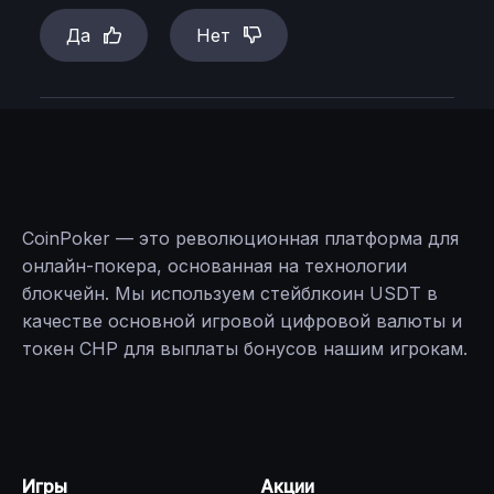
Да
Нет
CoinPoker — это революционная платформа для
онлайн-покера, основанная на технологии
блокчейн. Мы используем стейблкоин USDT в
качестве основной игровой цифровой валюты и
токен CHP для выплаты бонусов нашим игрокам.
Игры
Акции