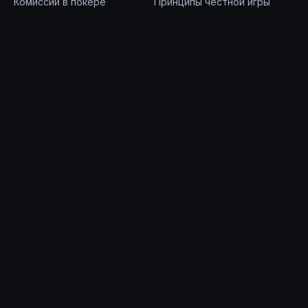
Комиссии в покере
Принципы честной игры