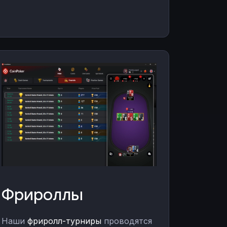
Фрироллы
Наши
фриролл-турниры
проводятся