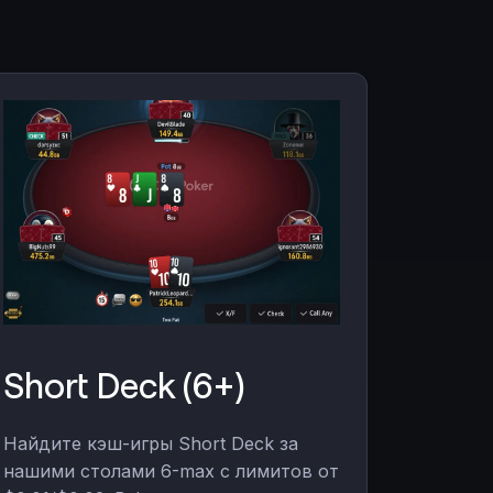
Short Deck (6+)
Найдите кэш-игры Short Deck за
нашими столами 6-max с лимитов от