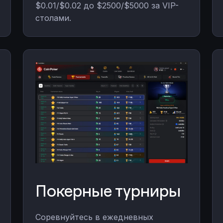
$0.01/$0.02 до $2500/$5000 за VIP-
столами.
Покерные турниры
Соревнуйтесь в ежедневных