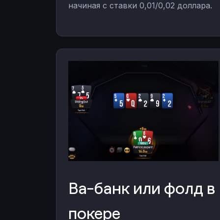
начиная с ставки 0,01/0,02 доллара.
Ва-банк или фолд в
покере