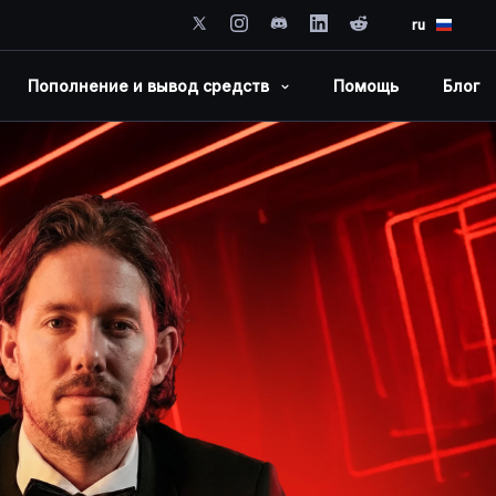
ru
Пополнение и вывод средств
Помощь
Блог