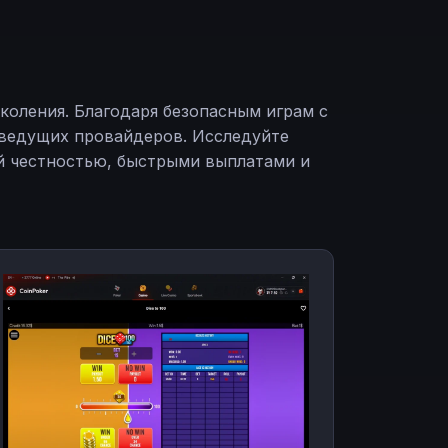
околения. Благодаря безопасным играм с
т ведущих провайдеров. Исследуйте
ой честностью, быстрыми выплатами и