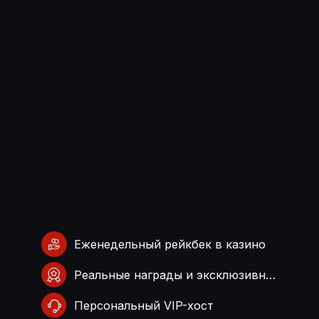
Еженедельный рейкбек в казино
Реальные награды и эксклюзивные предложения
Персональный VIP-хост