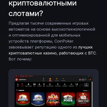
криптовалютными
слотами?
Предлагая тысячи современных игровых
автоматов на основе высокотехнологичной
и оптимизированной для мобильных
устройств платформы, CoinPoker
завоевывает репутацию одного из
лучших
криптовалютных казино, работающих с BTC
.
Вот почему: