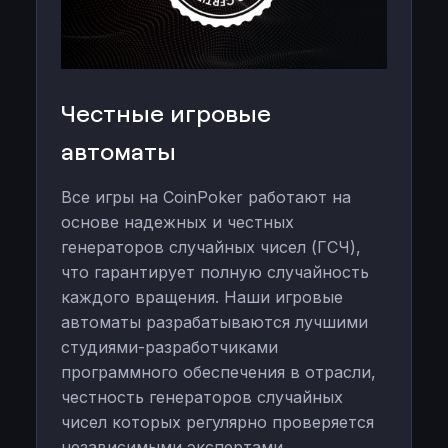
Честные игровые
автоматы
Все игры на CoinPoker работают на
основе надежных и честных
генераторов случайных чисел (ГСЧ),
что гарантирует полную случайность
каждого вращения. Наши игровые
автоматы разрабатываются лучшими
студиями-разработчиками
программного обеспечения в отрасли,
честность генераторов случайных
чисел которых регулярно проверяется
независимыми экспертами.