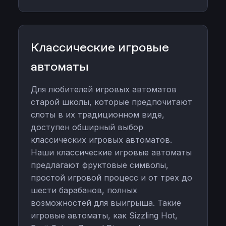
Классические игровые
автоматы
Для любителей игровых автоматов
старой школы, которые предпочитают
слоты в их традиционном виде,
доступен обширный выбор
классических игровых автоматов.
Наши классические игровые автоматы
предлагают фруктовые символы,
простой игровой процесс и от трех до
шести барабанов, полных
возможностей для выигрыша. Такие
игровые автоматы, как Sizzling Hot,