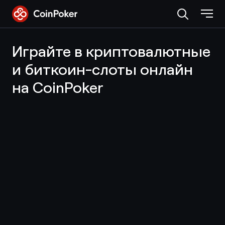
Skip
to
the
content
Играйте в криптовалютные
и биткоин-слоты онлайн
на CoinPoker