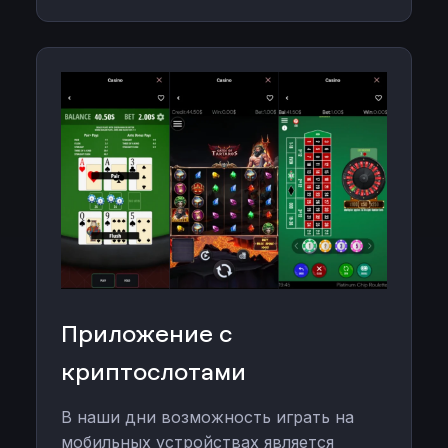
Приложение с
криптослотами
В наши дни возможность играть на
мобильных устройствах является