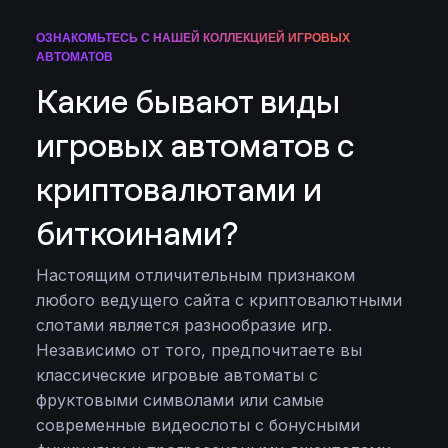
ОЗНАКОМЬТЕСЬ С НАШЕЙ КОЛЛЕКЦИЕЙ ИГРОВЫХ
АВТОМАТОВ
Какие бывают виды
игровых автоматов с
криптовалютами и
биткоинами?
Настоящим отличительным признаком
любого ведущего сайта с криптовалютными
слотами является разнообразие игр.
Независимо от того, предпочитаете вы
классические игровые автоматы с
фруктовыми символами или самые
современные видеослоты с бонусными