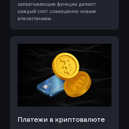
захватывающие функции делают
каждый слот совершенно новым
впечатлением.
Платежи в криптовалюте