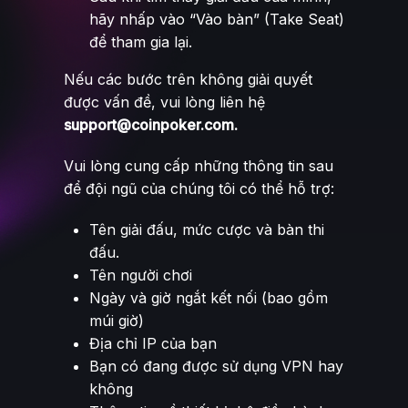
hãy nhấp vào “Vào bàn” (Take Seat)
để tham gia lại.
Nếu các bước trên không giải quyết
được vấn đề, vui lòng liên hệ
support@coinpoker.com
.
Vui lòng cung cấp những thông tin sau
để đội ngũ của chúng tôi có thể hỗ trợ:
Tên giải đấu, mức cược và bàn thi
đấu.
Tên người chơi
Ngày và giờ ngắt kết nối (bao gồm
múi giờ)
Địa chỉ IP của bạn
Bạn có đang được sử dụng VPN hay
không