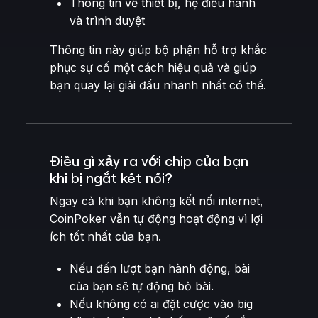
Thông tin về thiết bị, hệ điều hành
và trình duyệt
Thông tin này giúp bộ phận hỗ trợ khắc
phục sự cố một cách hiệu quả và giúp
bạn quay lại giải đấu nhanh nhất có thể.
Điều gì xảy ra với chip của bạn
khi bị ngắt kết nối?
Ngay cả khi bạn không kết nối internet,
CoinPoker vẫn tự động hoạt động vì lợi
ích tốt nhất của bạn.
Nếu đến lượt bạn hành động, bài
của bạn sẽ tự động bỏ bài.
Nếu không có ai đặt cược vào big