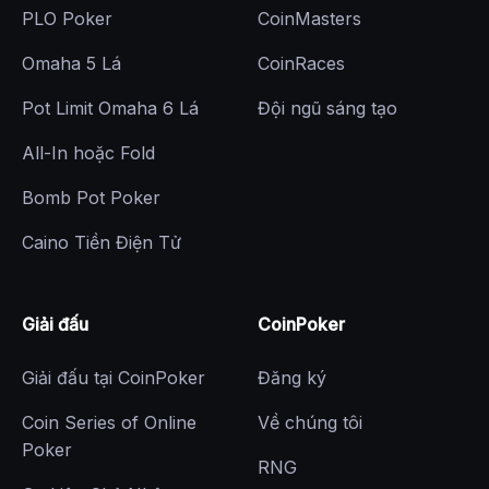
PLO Poker
CoinMasters
Omaha 5 Lá
CoinRaces
Pot Limit Omaha 6 Lá
Đội ngũ sáng tạo
All-In hoặc Fold
Bomb Pot Poker
Caino Tiền Điện Tử
Giải đấu
CoinPoker
Giải đấu tại CoinPoker
Đăng ký
Coin Series of Online
Về chúng tôi
Poker
RNG