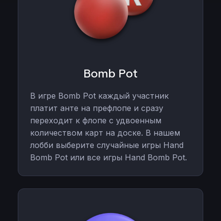
Bomb Pot
В игре Bomb Pot каждый участник
платит анте на префлопе и сразу
переходит к флопе с удвоенным
количеством карт на доске. В нашем
лобби выберите случайные игры Hand
Bomb Pot или все игры Hand Bomb Pot.