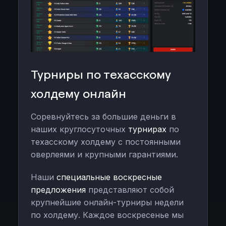
Турниры по техасскому
холдему онлайн
Соревнуйтесь за большие деньги в
наших круглосуточных
турнирах
по
техасскому холдему с постоянными
оверлеями и крупными гарантиями.
Наши
специальные воскресные
предложения
представляют собой
крупнейшие онлайн-турниры недели
по холдему. Каждое воскресенье мы