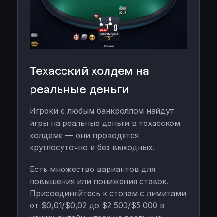
Техасский холдем на
реальные деньги
Игроки с любым банкроллом найдут
игры на реальные деньги в техасском
холдеме — они проводятся
круглосуточно и без выходных.
Есть множество вариантов для
повышения или понижения ставок.
Присоединяйтесь к столам с лимитами
от $0,01/$0,02 до $2 500/$5 000 в