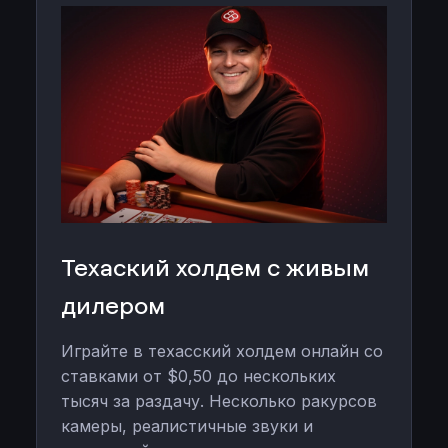
Техаский холдем с живым
дилером
Играйте в техасский холдем онлайн со
ставками от $0,50 до нескольких
тысяч за раздачу. Несколько ракурсов
камеры, реалистичные звуки и