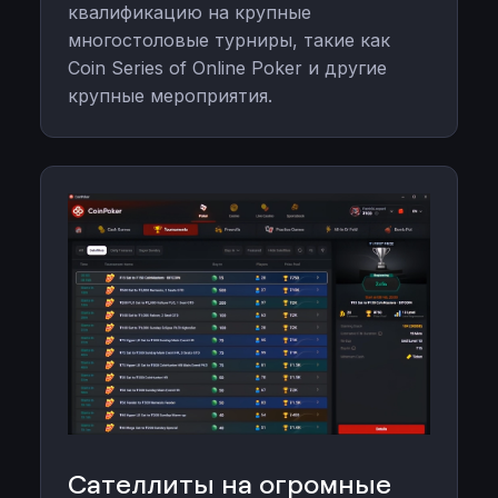
квалификацию на крупные
многостоловые турниры, такие как
Coin Series of Online Poker и другие
крупные мероприятия.
Сателлиты на огромные