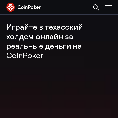
Skip
to
the
content
Играйте в техасский
холдем онлайн за
реальные деньги на
CoinPoker