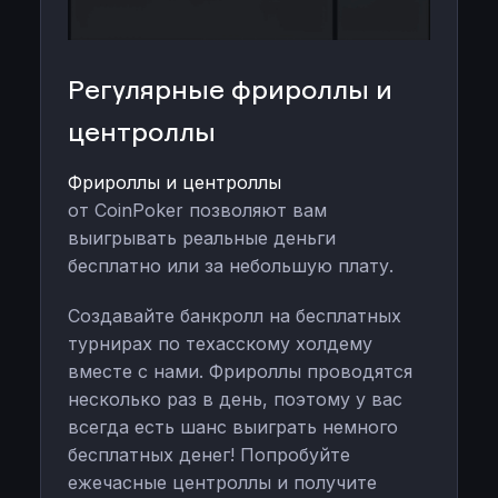
Регулярные фрироллы и
центроллы
Фрироллы и центроллы
от CoinPoker позволяют вам
выигрывать реальные деньги
бесплатно или за небольшую плату.
Создавайте банкролл на бесплатных
турнирах по техасскому холдему
вместе с нами. Фрироллы проводятся
несколько раз в день, поэтому у вас
всегда есть шанс выиграть немного
бесплатных денег! Попробуйте
ежечасные центроллы и получите