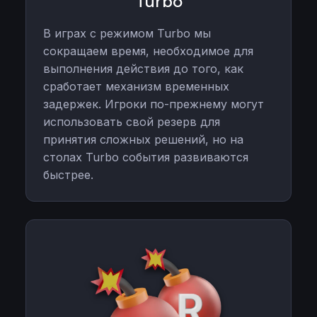
Turbo
В играх с режимом Turbo мы
сокращаем время, необходимое для
выполнения действия до того, как
сработает механизм временных
задержек. Игроки по-прежнему могут
использовать свой резерв для
принятия сложных решений, но на
столах Turbo события развиваются
быстрее.