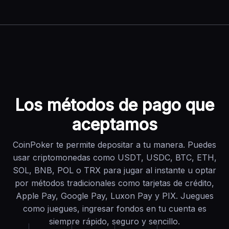
Los métodos de pago que
aceptamos
CoinPoker te permite depositar a tu manera. Puedes
usar criptomonedas como USDT, USDC, BTC, ETH,
SOL, BNB, POL o TRX para jugar al instante u optar
por métodos tradicionales como tarjetas de crédito,
Apple Pay, Google Pay, Luxon Pay y PIX. Juegues
como juegues, ingresar fondos en tu cuenta es
siempre rápido, seguro y sencillo.