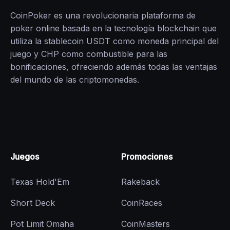
CoinPoker es una revolucionaria plataforma de
Si buscas dónde jugar al póker gratis, en CoinPoker
poker online basada en la tecnología blockchain que
encontrarás torneos de póker gratuitos y mesas de
utiliza la stablecoin USDT como moneda principal del
cash gratis. Todos los jugadores deberían tener la
juego y CHP como combustible para las
oportunidad de practicar sin usar dinero real. Únete a
bonificaciones, ofreciendo además todas las ventajas
Practice Games con Play Chips para disfrutar de un
del mundo de las criptomonedas.
entorno realista o inscríbete en los Level Up Freerolls
para competir en
torneos gratuitos
con pequeños
premios en dinero real.
Juegos
Promociones
Nuestros juegos de póker
online
Texas Hold'Em
Rakeback
Short Deck
CoinRaces
Ofrecemos una amplia variedad de juegos de póker
Pot Limit Omaha
CoinMasters
online, disponibles sin interrupciones. Enfréntate a