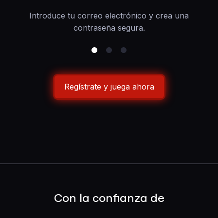
Introduce tu correo electrónico y crea una
contraseña segura.
Regístrate y juega ahora
Con la confianza de