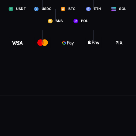
USDT
USDC
BTC
ETH
SOL
BNB
POL