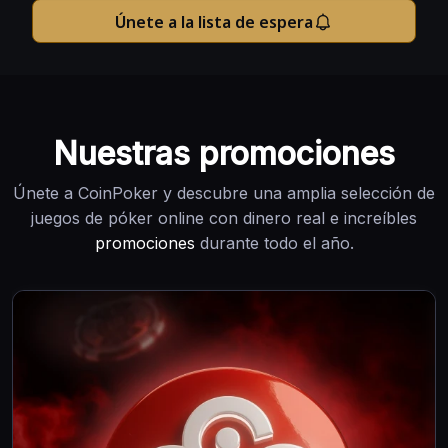
Únete a la lista de espera
Nuestras promociones
Únete a CoinPoker y descubre una amplia selección de
juegos de póker online con dinero real e increíbles
promociones
durante todo el año.