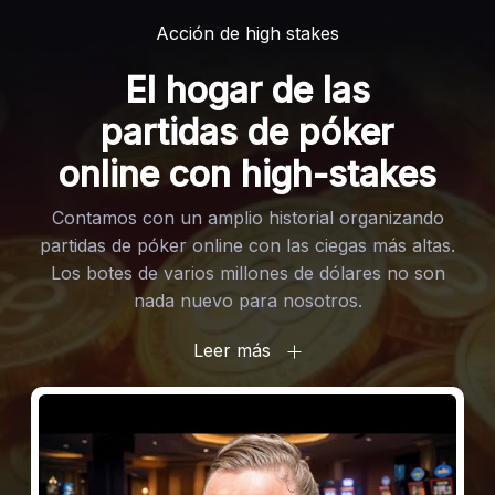
Acción de high stakes
El hogar de las
partidas de póker
online con high-stakes
Contamos con un amplio historial organizando
partidas de póker online con las ciegas más altas.
Los botes de varios millones de dólares no son
nada nuevo para nosotros.
Leer más