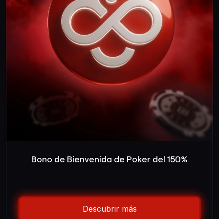
Bono de Bienvenida de Casino del 150% +
100 Giros Gratis
Descubrir más