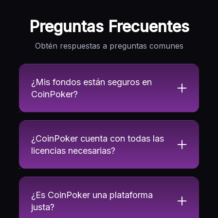
$25/$50 pueden optar a los beneficios.
Preguntas Frecuentes
Compite por premios enormes en
torneos de póker
y
grandes series MTT como World Poker Masters, CSOP
Obtén respuestas a preguntas comunes
y Sunday Specials.
Nuestros embajadores también participan en las
¿Mis fondos están seguros en
promociones de CoinPoker, organizando torneos
CoinPoker?
exclusivos y partidas privadas con nuestra comunidad.
Mientras estés en las mesas, podrás encontrarte con el
Creator Squad
o con cualquier otro miembro del
equipo de CoinPoker.
¿CoinPoker cuenta con todas las
licencias necesarias?
Métodos de pago seguros
Puedes
depositar y retirar
en CoinPoker con total
¿Es CoinPoker una plataforma
confianza. Nuestra caja está respaldada por tecnología
justa?
blockchain que ofrece transacciones seguras estés