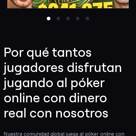
Por qué tantos
jugadores disfrutan
jugando al póker
online con dinero
real con nosotros
Nuestra comunidad global juega al póker online con