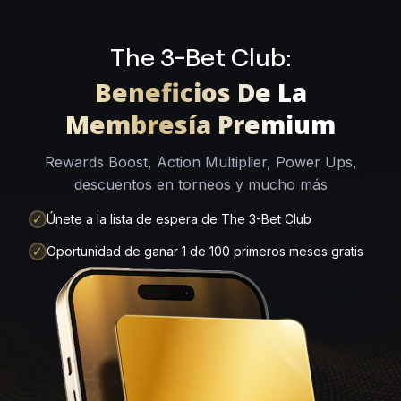
The 3-Bet Club:
Beneficios De La
Membresía Premium
Rewards Boost, Action Multiplier, Power Ups,
descuentos en torneos y mucho más
Únete a la lista de espera de The 3-Bet Club
Oportunidad de ganar 1 de 100 primeros meses gratis