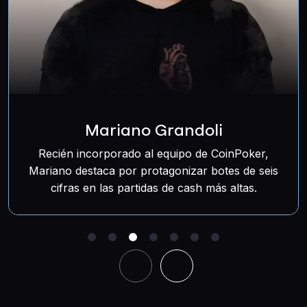
Nik Airball
Nik Airball se ganó su reputación en los stakes
más altos del póker con un estilo intrépido y
desenfadado.