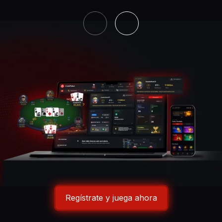
Regístrate y juega ahora