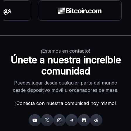
…
¡Estemos en contacto!
Únete a nuestra increíble
comunidad
Puedes jugar desde cualquier parte del mundo
desde dispositivo móvil u ordenadores de mesa.
¡Conecta con nuestra comunidad hoy mismo!
YouTube
X
Instagram
Telegram
Discord
Reddit