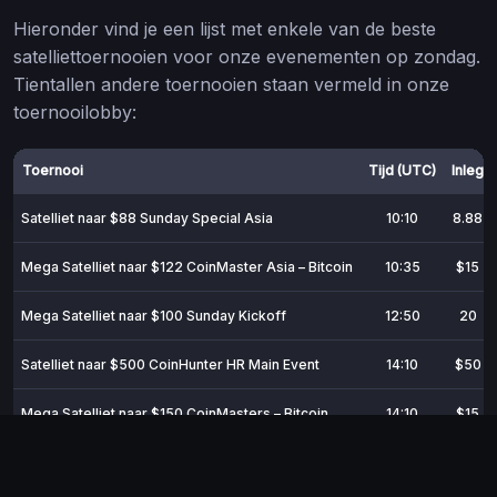
Hieronder vind je een lijst met enkele van de beste
satelliettoernooien voor onze evenementen op zondag.
Tientallen andere toernooien staan vermeld in onze
toernooilobby:
Toernooi
Tijd (UTC)
Inleg
Satelliet naar $88 Sunday Special Asia
10:10
8.88
Mega Satelliet naar $122 CoinMaster Asia – Bitcoin
10:35
$15
Mega Satelliet naar $100 Sunday Kickoff
12:50
20
Satelliet naar $500 CoinHunter HR Main Event
14:10
$50
Mega Satelliet naar $150 CoinMasters – Bitcoin
14:10
$15
Mega Satelliet naar $50 Sunday Main Event
16:10
$5