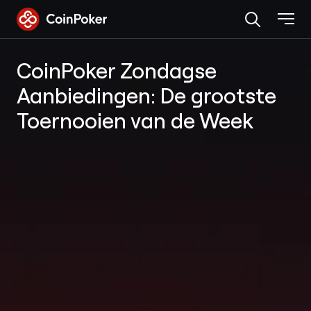
Skip
to
the
content
CoinPoker Zondagse
Aanbiedingen: De grootste
Toernooien van de Week