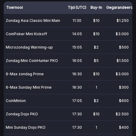
Toernooi
Tijd (UTC)
Buy-In
Gegarandeerd
Zondag Asia Classic Mini Main
11:30
$10
$1.250
CoinPoker Mini Kickoff
14:05
$10
$3.000
Microzondag Warming-up
15:05
$2
$500
Zondag Mini CoinHunter PKO
16:05
$5
$1.500
6-Max zondag Prime
16:30
$10
$3.000
6-Max Sunday Mini Prime
16:30
1
$300
CoinMinion
17:05
$2
$600
Zondag Dojo PKO
17:30
$10
$2.500
Mini Sunday Dojo PKO
17:30
1
$400