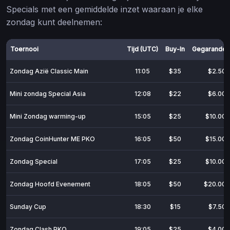
Specials met een gemiddelde inzet waaraan je elke
zondag kunt deelnemen:
Toernooi
Tijd (UTC)
Buy-In
Gegarandee
Zondag Azië Classic Main
11:05
$35
$2.500
Mini zondag Special Asia
12:08
$22
$6.000
Mini Zondag warming-up
15:05
$25
$10.000
Zondag CoinHunter ME PKO
16:05
$50
$15.000
Zondag Special
17:05
$25
$10.000
Zondag Hoofd Evenement
18:05
$50
$20.000
Sunday Cup
18:30
$15
$7.500
Zondag Clash PKO
19:05
$25
$4.000