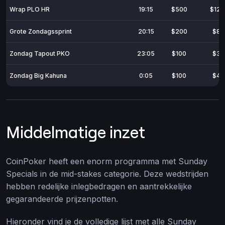
Wrap PLO HR
19:15
$500
$12.
Grote Zondagssprint
20:15
$200
$8.
Zondag Tapout PKO
23:05
$100
$3.
Zondag Big Kahuna
0:05
$100
$4.
Middelmatige inzet
CoinPoker heeft een enorm programma met Sunday
Specials in de mid-stakes categorie. Deze wedstrijden
hebben redelijke inlegbedragen en aantrekkelijke
gegarandeerde prijzenpotten.
Hieronder vind je de volledige lijst met alle Sunday