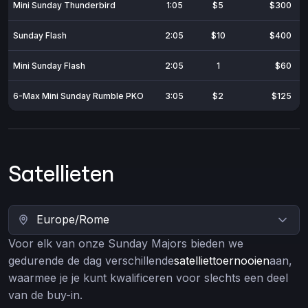
Mini Sunday Thunderbird
1:05
$5
$300
Sunday Flash
2:05
$10
$400
Mini Sunday Flash
2:05
1
$60
6-Max Mini Sunday Rumble PKO
3:05
$2
$125
Satellieten
Voor elk van onze Sunday Majors bieden we
gedurende de dag verschillende
satelliettoernooien
aan,
waarmee je je kunt kwalificeren voor slechts een deel
van de buy-in.