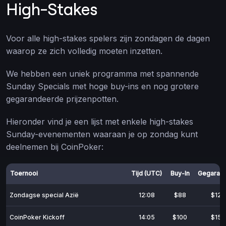
High-Stakes
Voor alle high-stakes spelers zijn zondagen de dagen
waarop ze zich volledig moeten inzetten.
We hebben een uniek programma met spannende
Sunday Specials met hoge buy-ins en nog grotere
gegarandeerde prijzenpotten.
Hieronder vind je een lijst met enkele high-stakes
Sunday-evenementen waaraan je op zondag kunt
deelnemen bij CoinPoker:
Toernooi
Tijd (UTC)
Buy-In
Gegaran
Zondagse special Azië
12:08
$88
$12.
CoinPoker Kickoff
14:05
$100
$15.