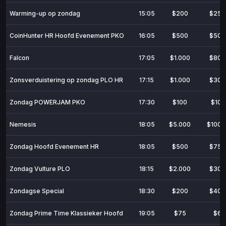
Warming-up op zondag
15:05
$200
$25.
CoinHunter HR Hoofd Evenement PKO
16:05
$500
$50.
Falcon
17:05
$1.000
$80.
Zonsverduistering op zondag PLO HR
17:15
$1.000
$30.
Zondag POWERJAM PKO
17:30
$100
$10.
Nemesis
18:05
$5.000
$100.
Zondag Hoofd Evenement HR
18:05
$500
$75.
Zondag Vulture PLO
18:15
$2.000
$30.
Zondagse Special
18:30
$200
$40.
Zondag Prime Time Klassieker Hoofd
19:05
$75
$6.