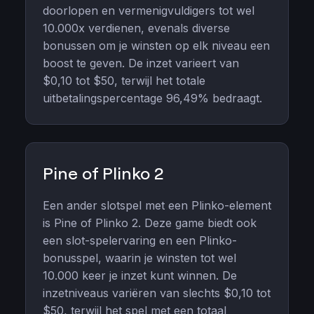
doorlopen en vermenigvuldigers tot wel
10.000x verdienen, evenals diverse
bonussen om je winsten op elk niveau een
boost te geven. De inzet varieert van
$0,10 tot $50, terwijl het totale
uitbetalingspercentage 96,49% bedraagt.
Pine of Plinko 2
Een ander slotspel met een Plinko-element
is Pine of Plinko 2. Deze game biedt ook
een slot-spelervaring en een Plinko-
bonusspel, waarin je winsten tot wel
10.000 keer je inzet kunt winnen. De
inzetniveaus variëren van slechts $0,10 tot
$50, terwijl het spel met een totaal