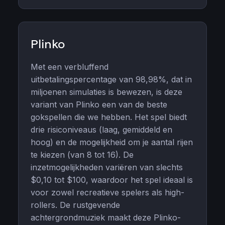
Plinko
Met een verbluffend
uitbetalingspercentage van 98,98%, dat in
miljoenen simulaties is bewezen, is deze
variant van Plinko een van de beste
gokspellen die we hebben. Het spel biedt
drie risiconiveaus (laag, gemiddeld en
hoog) en de mogelijkheid om je aantal rijen
te kiezen (van 8 tot 16). De
inzetmogelijkheden variëren van slechts
$0,10 tot $100, waardoor het spel ideaal is
voor zowel recreatieve spelers als high-
rollers. De rustgevende
achtergrondmuziek maakt deze Plinko-