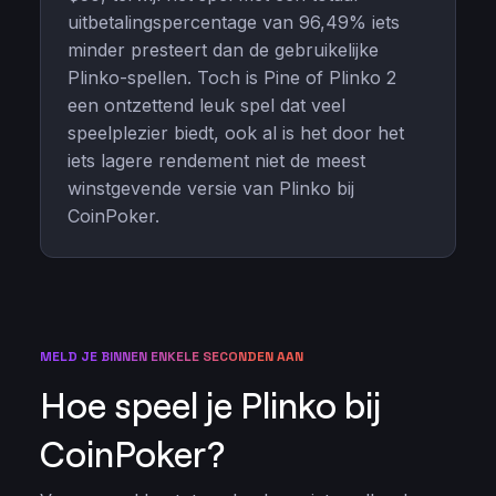
uitbetalingspercentage van 96,49% iets
minder presteert dan de gebruikelijke
Plinko-spellen. Toch is Pine of Plinko 2
een ontzettend leuk spel dat veel
speelplezier biedt, ook al is het door het
iets lagere rendement niet de meest
winstgevende versie van Plinko bij
CoinPoker.
MELD JE BINNEN ENKELE SECONDEN AAN
Hoe speel je Plinko bij
CoinPoker?