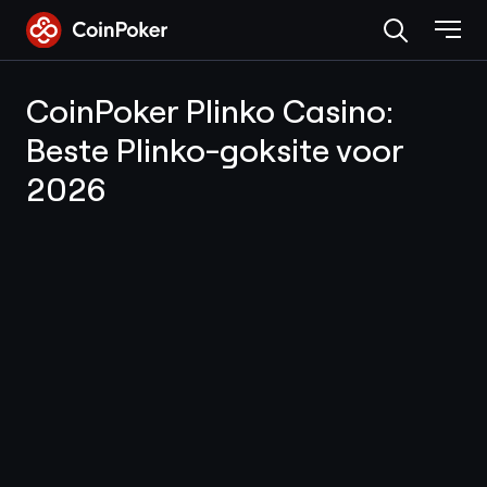
Skip
to
the
content
CoinPoker Plinko Casino:
Beste Plinko-goksite voor
2026