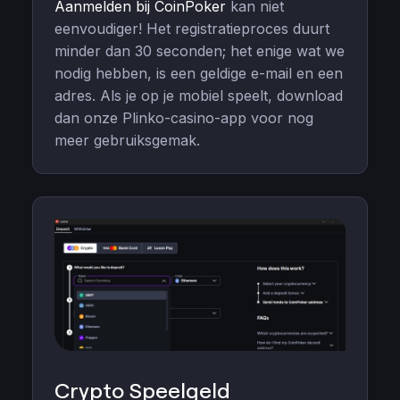
Aanmelden bij CoinPoker
kan niet
eenvoudiger! Het registratieproces duurt
minder dan 30 seconden; het enige wat we
nodig hebben, is een geldige e-mail en een
adres. Als je op je mobiel speelt, download
dan onze Plinko-casino-app voor nog
meer gebruiksgemak.
Crypto Speelgeld