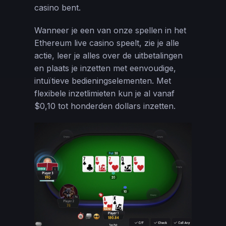
casino bent.
Wanneer je een van onze spellen in het
Ethereum live casino speelt, zie je alle
actie, leer je alles over de uitbetalingen
en plaats je inzetten met eenvoudige,
intuïtieve bedieningselementen. Met
flexibele inzetlimieten kun je al vanaf
$0,10 tot honderden dollars inzetten.