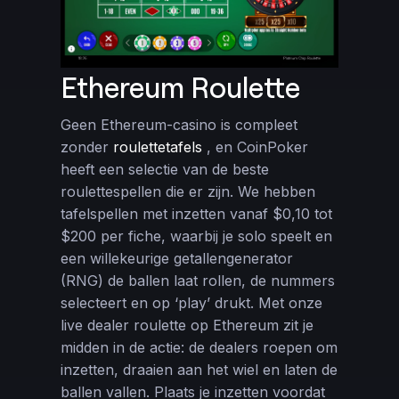
Ethereum Roulette
Geen Ethereum-casino is compleet
zonder
roulettetafels
, en CoinPoker
heeft een selectie van de beste
roulettespellen die er zijn. We hebben
tafelspellen met inzetten vanaf $0,10 tot
$200 per fiche, waarbij je solo speelt en
een willekeurige getallengenerator
(RNG) de ballen laat rollen, de nummers
selecteert en op ‘play’ drukt. Met onze
live dealer roulette op Ethereum zit je
midden in de actie: de dealers roepen om
inzetten, draaien aan het wiel en laten de
ballen vallen. Plaats je inzetten voordat