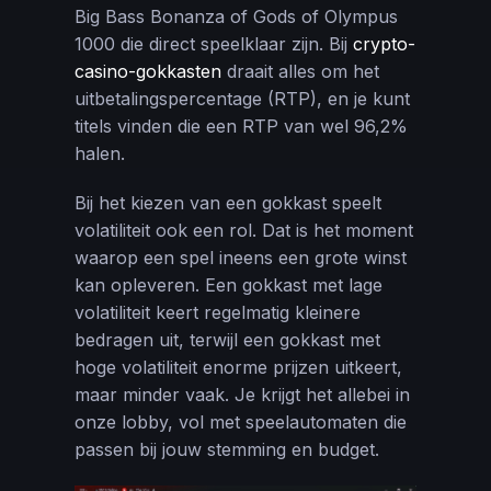
Big Bass Bonanza of Gods of Olympus
1000 die direct speelklaar zijn. Bij
crypto-
casino-gokkasten
draait alles om het
uitbetalingspercentage (RTP), en je kunt
titels vinden die een RTP van wel 96,2%
halen.
Bij het kiezen van een gokkast speelt
volatiliteit ook een rol. Dat is het moment
waarop een spel ineens een grote winst
kan opleveren. Een gokkast met lage
volatiliteit keert regelmatig kleinere
bedragen uit, terwijl een gokkast met
hoge volatiliteit enorme prijzen uitkeert,
maar minder vaak. Je krijgt het allebei in
onze lobby, vol met speelautomaten die
passen bij jouw stemming en budget.