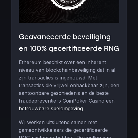
Geavanceerde beveiliging
en 100% gecertificeerde RNG
Ethereum beschikt over een inherent
niveau van blockchainbeveiliging dat in al
zijn transacties is ingebouwd. Met
transacties die vrijwel onhackbaar zijn, een
aantoonbare geschiedenis en de beste
fraudepreventie is CoinPoker Casino een
betrouwbare spelomgeving
.
Wij werken uitsluitend samen met
gameontwikkelaars die gecertificeerde
RNG-systemen hebben. De spellen van