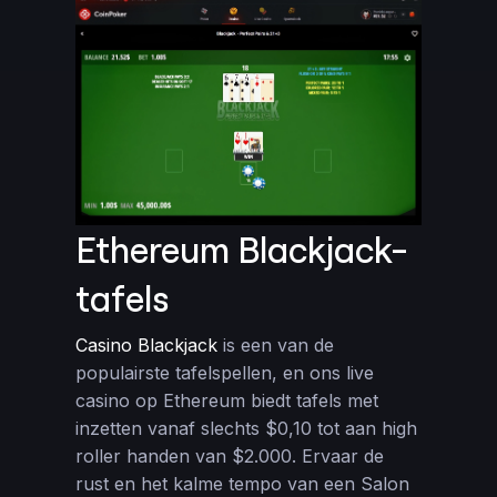
Ethereum Blackjack-
tafels
Casino Blackjack
is een van de
populairste tafelspellen, en ons live
casino op Ethereum biedt tafels met
inzetten vanaf slechts $0,10 tot aan high
roller handen van $2.000. Ervaar de
rust en het kalme tempo van een Salon