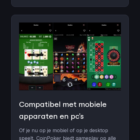
Compatibel met mobiele
apparaten en pc's
Of je nu op je mobiel of op je desktop
speelt, CoinPoker biedt gameplay op alle