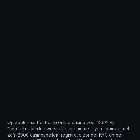
Op zoek naar het beste online casino voor XRP? Bij
CoinPoker bieden we snelle, anonieme crypto-gaming met
zo’n 2000 casinospellen, registratie zonder KYC en een