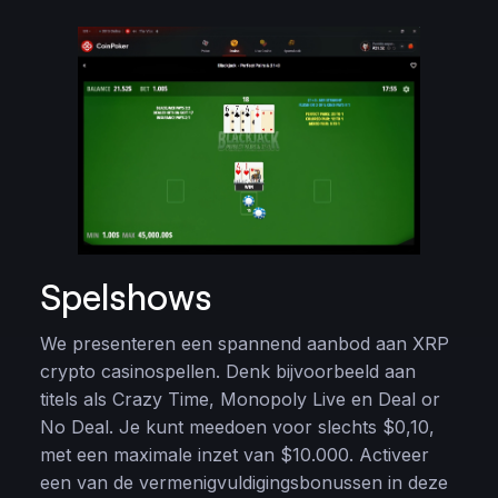
Spelshows
We presenteren een spannend aanbod aan XRP
crypto casinospellen. Denk bijvoorbeeld aan
titels als Crazy Time, Monopoly Live en Deal or
No Deal. Je kunt meedoen voor slechts $0,10,
met een maximale inzet van $10.000. Activeer
een van de vermenigvuldigingsbonussen in deze