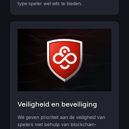
type speler wel iets te bieden.
Veiligheid en beveiliging
We geven prioriteit aan de veiligheid van
spelers met behulp van blockchain-