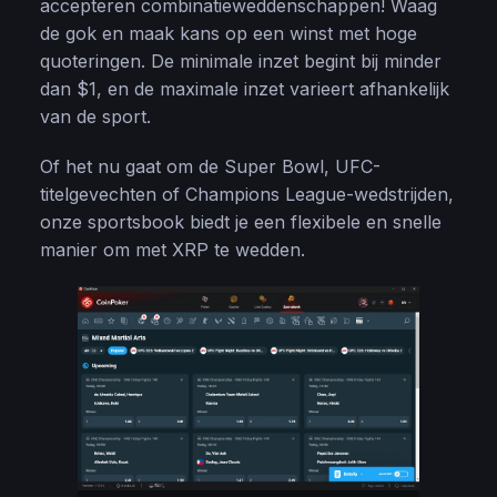
accepteren combinatieweddenschappen! Waag
de gok en maak kans op een winst met hoge
quoteringen. De minimale inzet begint bij minder
dan $1, en de maximale inzet varieert afhankelijk
van de sport.
Of het nu gaat om de Super Bowl, UFC-
titelgevechten of Champions League-wedstrijden,
onze sportsbook biedt je een flexibele en snelle
manier om met XRP te wedden.