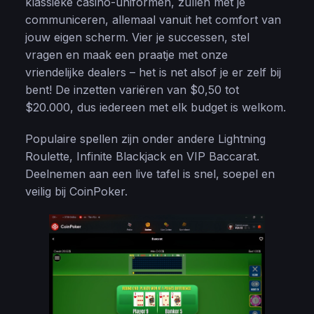
klassieke casino-uniformen, zullen met je
communiceren, allemaal vanuit het comfort van
jouw eigen scherm. Vier je successen, stel
vragen en maak een praatje met onze
vriendelijke dealers – het is net alsof je er zelf bij
bent! De inzetten variëren van $0,50 tot
$20.000, dus iedereen met elk budget is welkom.
Populaire spellen zijn onder andere Lightning
Roulette, Infinite Blackjack en VIP Baccarat.
Deelnemen aan een live tafel is snel, soepel en
veilig bij CoinPoker.