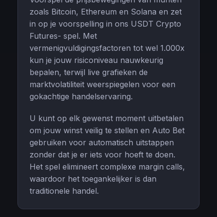
zoals Bitcoin, Ethereum en Solana en zet
in op je voorspelling in ons USDT Crypto
Futures- spel. Met
vermenigvuldigingsfactoren tot wel 1.000x
kun je jouw risiconiveau nauwkeurig
bepalen, terwijl live grafieken de
marktvolatiliteit weerspiegelen voor een
gokachtige handelservaring.
U kunt op elk gewenst moment uitbetalen
om jouw winst veilig te stellen en Auto Bet
gebruiken voor automatisch uitstappen
zonder dat je er iets voor hoeft te doen.
Het spel elimineert complexe margin calls,
waardoor het toegankelijker is dan
traditionele handel.