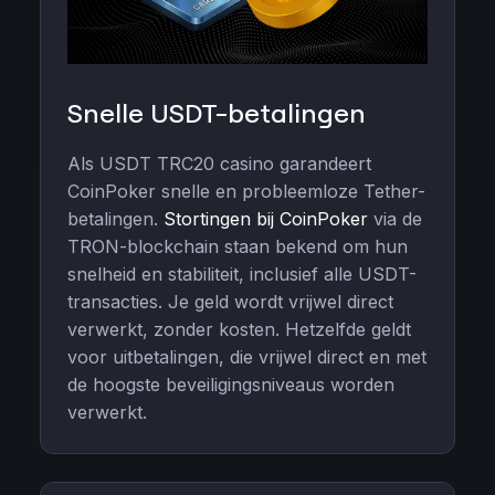
Snelle USDT-betalingen
Als USDT TRC20 casino garandeert
CoinPoker snelle en probleemloze Tether-
betalingen.
Stortingen bij CoinPoker
via de
TRON-blockchain staan ​​bekend om hun
snelheid en stabiliteit, inclusief alle USDT-
transacties. Je geld wordt vrijwel direct
verwerkt, zonder kosten. Hetzelfde geldt
voor uitbetalingen, die vrijwel direct en met
de hoogste beveiligingsniveaus worden
verwerkt.