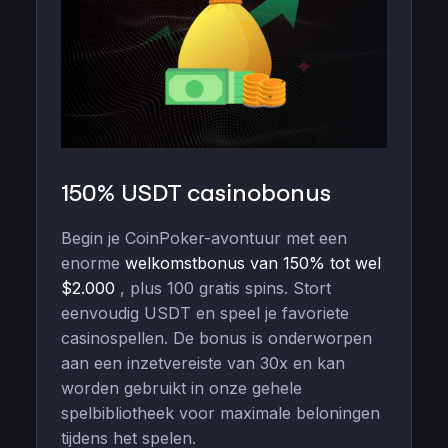
150% USDT casinobonus
Begin je CoinPoker-avontuur met een
enorme
welkomstbonus van 150% tot wel
$2.000
, plus 100 gratis spins. Stort
eenvoudig USDT en speel je favoriete
casinospellen. De bonus is onderworpen
aan een inzetvereiste van 30x en kan
worden gebruikt in onze gehele
spelbibliotheek voor maximale beloningen
tijdens het spelen.