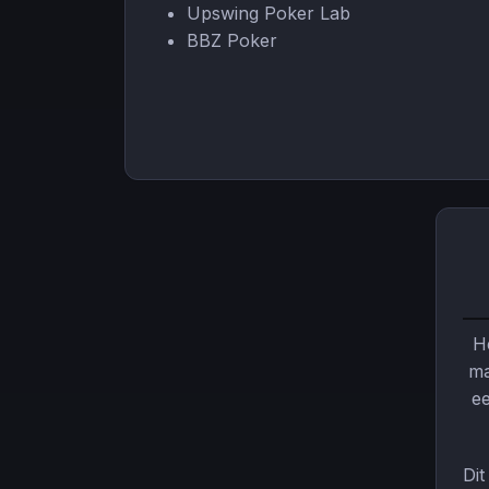
Upswing Poker Lab
BBZ Poker
H
ma
e
Dit