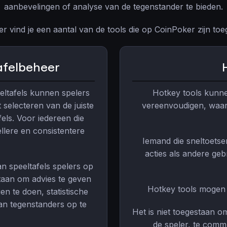
aanbevelingen of analyse van de tegenstander te bieden.
r vind je een aantal van de tools die op CoinPoker zijn to
afelbeheer
ltafels kunnen spelers
Hotkey tools kunne
 selecteren van de juiste
vereenvoudigen, waar
els. Voor iedereen die
ellere en consistentere
Iemand die sneltoetse
acties als andere ge
n speeltafels spelers op
staan om advies te geven
Hotkey tools mogen 
en te doen, statistische
van tegenstanders op te
Het is niet toegestaan 
de speler, te comm