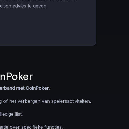
egisch advies te geven.
inPoker
 verband met CoinPoker
.
 of het verbergen van spelersactiviteiten.
dige lijst.
tie over specifieke functies.