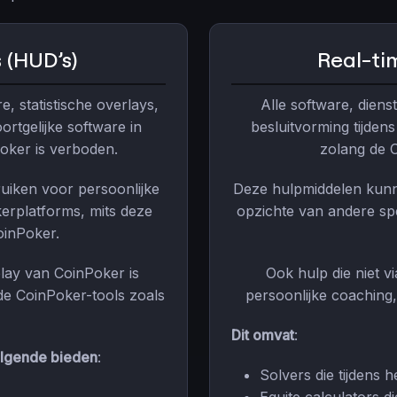
 (HUD’s)
Real-ti
, statistische overlays,
Alle software, diens
rtgelijke software in
besluitvorming tijden
oker is verboden.
zolang de C
uiken voor persoonlijke
Deze hulpmiddelen kunn
kerplatforms, mits deze
opzichte van andere spe
oinPoker.
lay van CoinPoker is
Ook hulp die niet v
de CoinPoker-tools zoals
persoonlijke coaching, 
Dit omvat
:
volgende bieden
:
Solvers die tijdens he