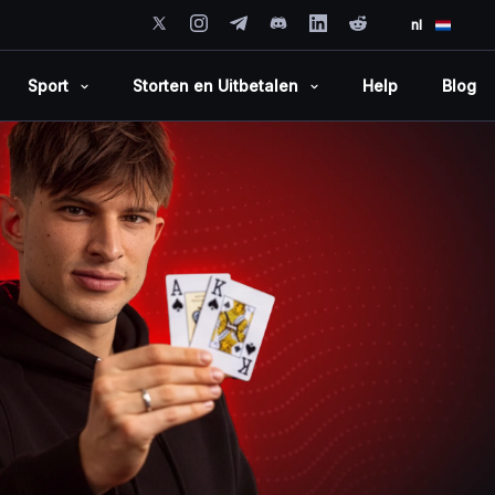
nl
Sport
Storten en Uitbetalen
Help
Blog