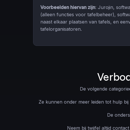
Voorbeelden hiervan zijn
: Jurojin, softw
(alleen functies voor tafelbeheer), soft
naast elkaar plaatsen van tafels, en een
tafelorganisatoren.
Verbod
De volgende categorieë
Ze kunnen onder meer leiden tot hulp bij 
De onderst
Neem bij twijfel altijd conta