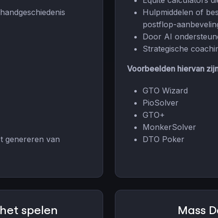
Equite calculators d
 handgeschiedenis
Hulpmiddelen of bes
postflop-aanbeveli
Door AI ondersteun
Strategische coachin
Voorbeelden hiervan zij
GTO Wizard
PioSolver
GTO+
MonkerSolver
t genereren van
DTO Poker
 het spelen
Mass D