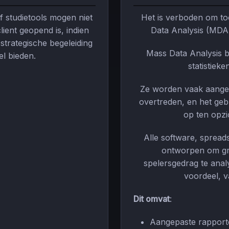
f studietools mogen niet
Het is verboden om to
ient geopend is, indien
Data Analysis (MDA)
 strategische begeleiding
Mass Data Analysis b
el bieden.
statistiek
Ze worden vaak aangem
overtreden, en het gebr
op ten opzi
Alle software, spread
ontworpen om gr
spelersgedrag te anal
voordeel, v
Dit omvat
:
Aangepaste rapporte