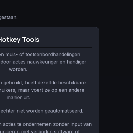
egestaan.
Hotkey Tools
n muis- of toetsenbordhandelingen
door acties nauwkeuriger en handiger
worden.
n gebruikt, heeft dezelfde beschikbare
bruikers, maar voert ze op een andere
manier uit.
echter niet worden geautomatiseerd.
om acties te ondernemen zonder input van
uniceren met verboden software of