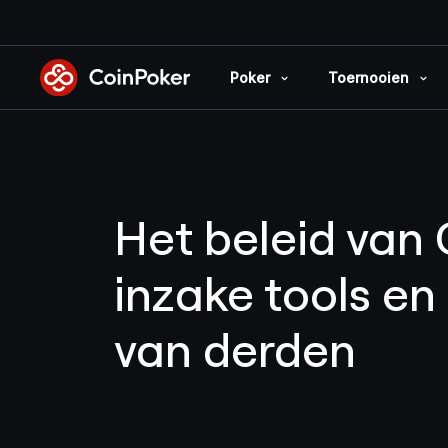
Skip
to
the
Poker
Toernooien
content
Het beleid van
inzake tools en
van derden