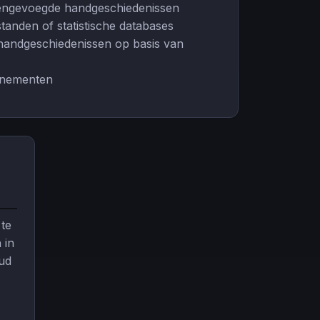
engevoegde handgeschiedenissen
tanden of statistische databases
handgeschiedenissen op basis van
nnementen
te
 in
ud