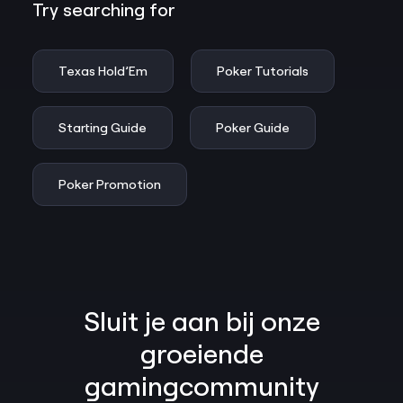
Try searching for
Texas Hold’Em
Poker Tutorials
Starting Guide
Poker Guide
Poker Promotion
Sluit je aan bij onze
groeiende
gamingcommunity