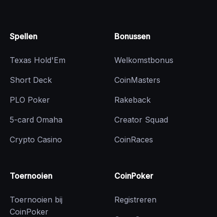
Spellen
Bonussen
Texas Hold'Em
Welkomstbonus
Short Deck
CoinMasters
PLO Poker
Rakeback
5-card Omaha
Creator Squad
Crypto Casino
CoinRaces
Toernooien
CoinPoker
Toernooien bij
Registreren
CoinPoker