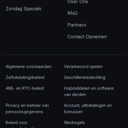
Over Ons
Zondag Specials
RNG
Partners
Contact Opnemen
Algemene voorwaarden
Verantwoord spelen
Zelfuitsluitingsbeleid
Geschillenbeslechting
AML- en KYC-beleid
Hulpmiddelen en software
van derden
Privacy en beheer van
Account, uitbetalingen en
persoonsgegevens
bonussen
Beleid voor
Wedregels