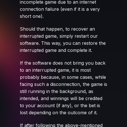
incomplete game due to an internet
connection failure (even if it is a very
short one).
Should that happen, to recover an
interrupted game, simply restart our
software. This way, you can restore the
interrupted game and complete it.
If the software does not bring you back
to an interrupted game, it is most
probably because, in some cases, while
facing such a disconnection, the game is
still running in the background, as
intended, and winnings will be credited
to your account (if any), or the bet is
lost depending on the outcome of it.
If after following the above-mentioned