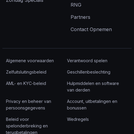
Zondag Specials
RNG
Partners
Contact Opnemen
Algemene voorwaarden
Verantwoord spelen
Zelfuitsluitingsbeleid
Geschillenbeslechting
AML- en KYC-beleid
Hulpmiddelen en software
van derden
Privacy en beheer van
Account, uitbetalingen en
persoonsgegevens
bonussen
Beleid voor
Wedregels
spelonderbreking en
terugbetalingen