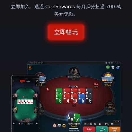
立即加入，透過
CoinRewards
每月瓜分超過 700 萬
美元獎勵。
立即暢玩