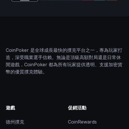
CoinPoker 是全球成長最快的撲克平台之一，專為玩家打
造，深受職業選手信賴。無論是頂級高額對局還是日常休
閒遊戲，CoinPoker 都為所有玩家提供透明、支援加密貨
幣的優質撲克體驗。
遊戲
促銷活動
德州撲克
CoinRewards