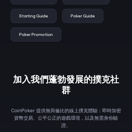
Starting Guide
Poker Guide
Poker Promotion
加入我們蓬勃發展的撲克社
群
CoinPoker 提供無與倫比的線上撲克體驗：即時加密
貨幣交易、公平公正的遊戲環境，以及無需身份驗
證。