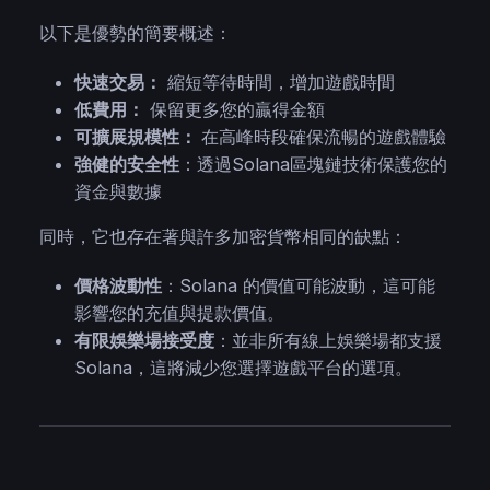
以下是優勢的簡要概述：
快速交易：
縮短等待時間，增加遊戲時間
低費用：
保留更多您的贏得金額
可擴展規模性：
在高峰時段確保流暢的遊戲體驗
強健的安全性
：透過Solana區塊鏈技術保護您的
資金與數據
同時，它也存在著與許多加密貨幣相同的缺點：
價格波動性
：Solana 的價值可能波動，這可能
影響您的充值與提款價值。
有限娛樂場接受度
：並非所有線上娛樂場都支援
Solana，這將減少您選擇遊戲平台的選項。