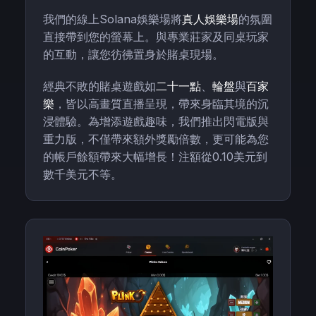
我們的線上Solana娛樂場將
真人娛樂場
的氛圍
直接帶到您的螢幕上。與專業莊家及同桌玩家
的互動，讓您彷彿置身於賭桌現場。
經典不敗的賭桌遊戲如
二十一點
、
輪盤
與
百家
樂
，皆以高畫質直播呈現，帶來身臨其境的沉
浸體驗。為增添遊戲趣味，我們推出閃電版與
重力版，不僅帶來額外獎勵倍數，更可能為您
的帳戶餘額帶來大幅增長！注額從0.10美元到
數千美元不等。