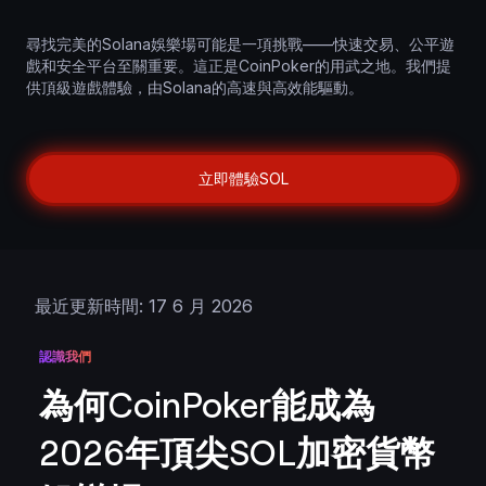
尋找完美的Solana娛樂場可能是一項挑戰——快速交易、公平遊
戲和安全平台至關重要。這正是CoinPoker的用武之地。我們提
供頂級遊戲體驗，由Solana的高速與高效能驅動。
立即體驗SOL
最近更新時間: 17 6 月 2026
認識我們
為何CoinPoker能成為
2026年頂尖SOL加密貨幣