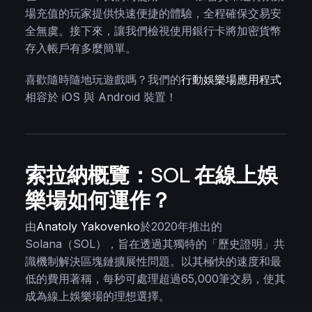
場充值的玩家提供快速便捷的體驗，全程確保交易安
全無虞。接下來，讓我們檢視使用銀行卡將加密貨幣
存入帳戶有多麼簡單。
喜歡隨時隨地玩遊戲嗎？我們的
行動娛樂場應用程式
相容於 iOS 與 Android 裝置！
索拉納概覽：SOL 在線上娛
樂場如何運作？
由
Anatoly Yakovenko
於2020年推出的
Solana（SOL），旨在透過其獨特的「歷史證明」共
識機制解決區塊鏈擴展性問題。以其極快的速度和最
低的費用著稱，每秒可處理超過65,000筆交易，使其
成為線上娛樂場的理想選擇。