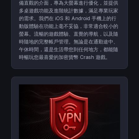
備直觀的介面，專為大螢幕進行優化，並提供
多桌遊戲功能及進階統計數據，滿足專業玩家
的需求。我們在 iOS 和 Android 手機上的行
動版體驗在功能上毫不妥協，非常適合較小的
螢幕。流暢的遊戲體驗、直覺的導航，以及隨
時隨地的完整帳戶管理。無論是在通勤途中、
午休時間，還是生活帶您到任何地方，都能隨
時暢玩您最喜愛的加密貨幣 Crash 遊戲。