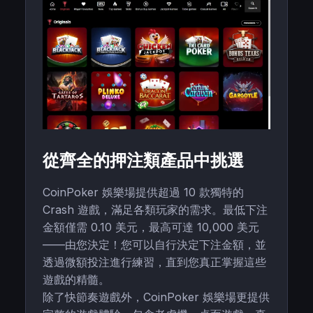
從齊全的押注類產品中挑選
CoinPoker 娛樂場提供超過 10 款獨特的
Crash 遊戲，滿足各類玩家的需求。最低下注
金額僅需 0.10 美元，最高可達 10,000 美元
——由您決定！您可以自行決定下注金額，並
透過微額投注進行練習，直到您真正掌握這些
遊戲的精髓。
除了快節奏遊戲外，CoinPoker 娛樂場更提供