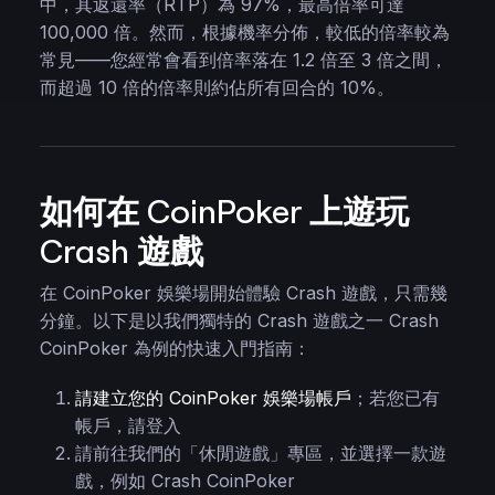
中，其返還率（RTP）為 97%，最高倍率可達
100,000 倍。然而，根據機率分佈，較低的倍率較為
常見——您經常會看到倍率落在 1.2 倍至 3 倍之間，
而超過 10 倍的倍率則約佔所有回合的 10%。
如何在 CoinPoker 上遊玩
Crash 遊戲
在 CoinPoker 娛樂場開始體驗 Crash 遊戲，只需幾
分鐘。以下是以我們獨特的 Crash 遊戲之一 Crash
CoinPoker 為例的快速入門指南：
請建立您的 CoinPoker 娛樂場帳戶
；若您已有
帳戶，請登入
請前往我們的「休閒遊戲」專區，並選擇一款遊
戲，例如 Crash CoinPoker