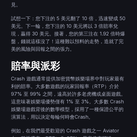
見。
試想一下：您下注的 5 美元翻了 10 倍，迅速變成 50
美元。下一輪，您下注的 10 美元將以 3 倍賠率兌
現，贏得 30 美元。接著，您的第三注在 1.92 倍時爆
盤，錢就這樣沒了！這種難以預料的走勢，造就了完
美的風險與回報之間的張力。
賠率與派彩
Crash 遊戲通常提供加密貨幣娛樂場界中對玩家最有
利的賠率。大多數遊戲的玩家回報率（RTP）介於
97% 至 99% 之間，遠高於許多老虎機或桌面遊戲。
這意味著娛樂場優勢僅有 1% 至 3%。大多數 Crash
娛樂場遊戲背後的數學模型，採用了一種保證公平的
演算法，用以決定每輪何時會Crash。
例如，在我們最受歡迎的 Crash 遊戲之一 Aviator