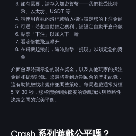
如有需要，請存入加密貨幣——我們接受比特
幣、以太坊、USDT 等
請使用直觀的滑桿或輸入欄位設定您的下注金額
可選：若想自動鎖定獲利，請設定自動平倉倍數
點擊「下注」以加入下一輪
看著倍數飛速攀升
在飛機起飛前，隨時點擊「提現」以鎖定您的獎
金
介面會即時顯示您的潛在獎金，以及其他玩家的投注
金額和提現記錄。您還將看到近期回合的歷史紀錄，
這有助於您找出規律並調整策略。每局遊戲通常持續
5 至 30 秒，您將體驗到快節奏的遊戲玩法與策略性
決策之間的完美平衡。
Crash 系列遊戲公平嗎？