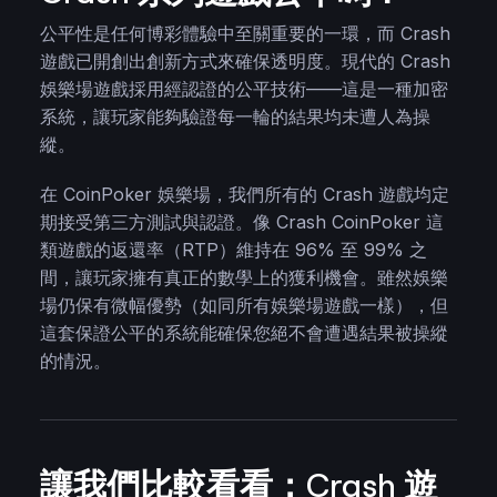
公平性是任何博彩體驗中至關重要的一環，而 Crash
遊戲已開創出創新方式來確保透明度。現代的 Crash
娛樂場遊戲採用經認證的公平技術——這是一種加密
系統，讓玩家能夠驗證每一輪的結果均未遭人為操
縱。
在 CoinPoker 娛樂場，我們所有的 Crash 遊戲均定
期接受第三方測試與認證。像 Crash CoinPoker 這
類遊戲的返還率（RTP）維持在 96% 至 99% 之
間，讓玩家擁有真正的數學上的獲利機會。雖然娛樂
場仍保有微幅優勢（如同所有娛樂場遊戲一樣），但
這套保證公平的系統能確保您絕不會遭遇結果被操縱
的情況。
讓我們比較看看：Crash 遊