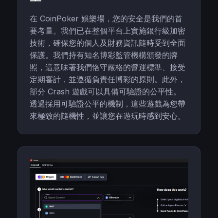
在 CoinPoker 娛樂場，您的安全是我們的首
要考量。我們已在整個平台上實施銀行級加密
技術，確保您的個人及財務資訊隨時受到全面
保護。我們持有知名博彩監管機構頒發的牌
照，這意味著我們恪守嚴格的營運標準、接受
定期審計，並遵循負責任博彩的原則。此外，
部分 Crash 遊戲可以具備可驗證的公平性。
透過採用可驗證公平的機制，這些遊戲為您帶
來極致的隨機性，並讓您在遊玩時感到安心。