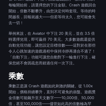
每輪開始前，請選擇您的下注金額。Crash 遊戲回合
開始，倍數不斷攀升，由您決定何時套現。等待的時
間越長，回報就越大——但若等待太久，您可能會失
去一切！
舉例來說，在 Aviator 中下注 20 美元，並在 3.5 倍
時選擇兌現，即可贏得 70 美元。大多數遊戲還提供
自動兌現功能，讓您設定目標倍數——這對於在那些
令人心跳加速的遊戲過程中保持冷靜再適合不過了！
「自動下注」功能可讓您自動對下一輪進行下注，確
保您絕不會因疏忽而錯過任何一次下注。
乘數
乘數正是讓 Crash 遊戲如此刺激的關鍵。從 1.00x
開始，價格持續攀升，直到不可避免的崩盤。遊戲獎
金倍數可能飆升至天文數字——10,000倍、50,000
倍，甚至100,000倍——儘管如此高的倍數極為罕