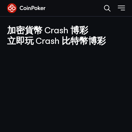
Skip
to
the
content
加密貨幣 Crash 博彩
立即玩 Crash 比特幣博彩