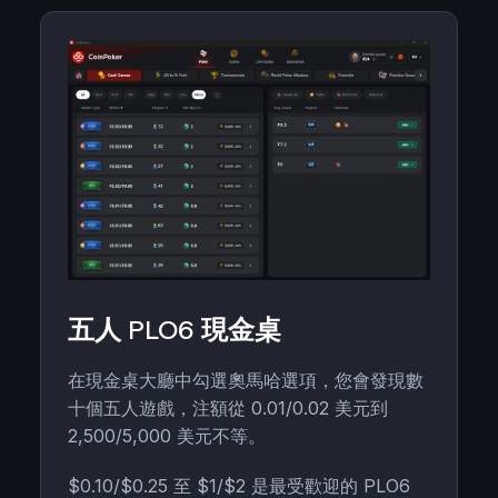
五人 PLO6 現金桌
在現金桌大廳中勾選奧馬哈選項，您會發現數
十個五人遊戲，注額從 0.01/0.02 美元到
2,500/5,000 美元不等。
$0.10/$0.25 至 $1/$2 是最受歡迎的 PLO6