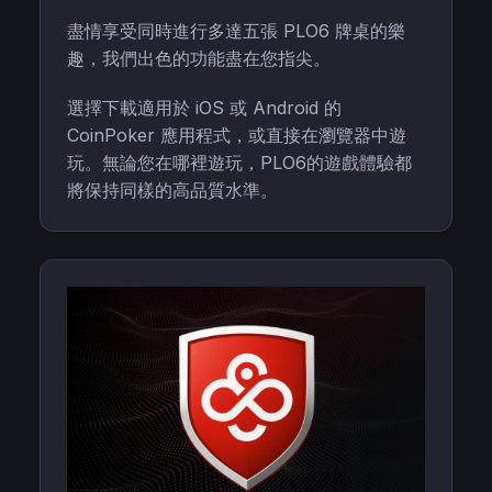
盡情享受同時進行多達五張 PLO6 牌桌的樂
趣，我們出色的功能盡在您指尖。
選擇下載適用於 iOS 或 Android 的
CoinPoker 應用程式，或直接在瀏覽器中遊
玩。無論您在哪裡遊玩，PLO6的遊戲體驗都
將保持同樣的高品質水準。