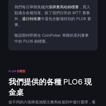
我們每日舉辦真錢
六張牌奧馬哈錦標賽
，買入
額適合各種預算。除了我們日常的 MTT 賽事
外，
週日特殊賽
中還包含數場特別的 PLO6 賽
事。
敬請期待即將在 CoinPoker 舉辦的系列賽事
中的 PLO6 錦標賽。
PLO6 的類型
我們提供的各種 PLO6 現
金桌
從不同的六張牌底池限注奧馬哈規則中進行選擇，看