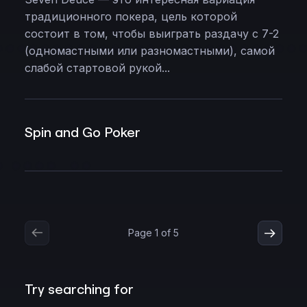
традиционного покера, цель которой
состоит в том, чтобы выиграть раздачу с 7-2
(одномастными или разномастными), самой
слабой стартовой рукой...
Spin and Go Poker
Page 1 of 5
Try searching for