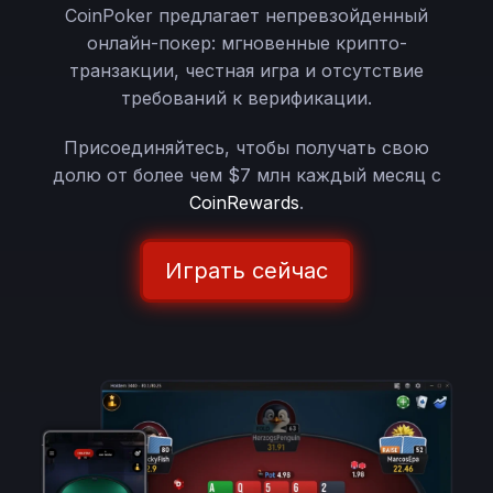
CoinPoker предлагает непревзойденный
онлайн-покер: мгновенные крипто-
транзакции, честная игра и отсутствие
требований к верификации.
Присоединяйтесь, чтобы получать свою
долю от более чем $7 млн каждый месяц с
CoinRewards
.
Играть сейчас