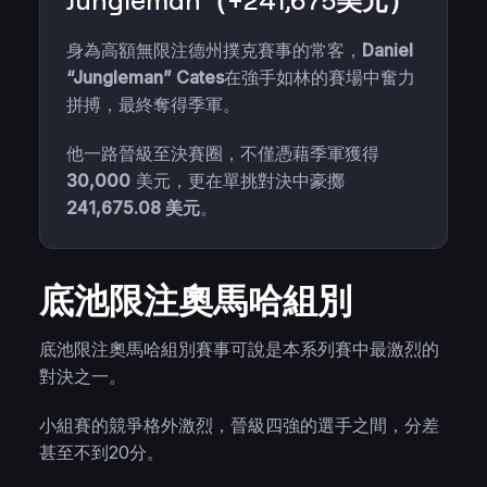
Jungleman（+241,675美元）
身為高額無限注德州撲克賽事的常客，
Daniel
“Jungleman” Cates
在強手如林的賽場中奮力
拼搏，最終奪得季軍。
他一路晉級至決賽圈，不僅憑藉季軍獲得
30,000
美元，更在單挑對決中豪擲
241,675.08 美元
。
底池限注奧馬哈組別
底池限注奧馬哈組別賽事可說是本系列賽中最激烈的
對決之一。
小組賽的競爭格外激烈，晉級四強的選手之間，分差
甚至不到20分。