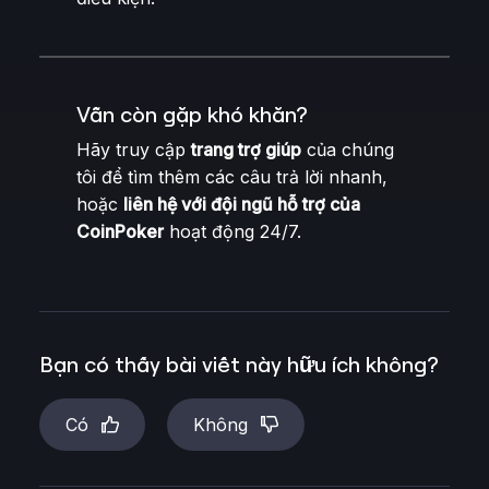
Vẫn còn gặp khó khăn?
Hãy truy cập
trang trợ giúp
của chúng
tôi để tìm thêm các câu trả lời nhanh,
hoặc
liên hệ với đội ngũ hỗ trợ của
CoinPoker
hoạt động 24/7.
Bạn có thấy bài viết này hữu ích không?
Có
Không