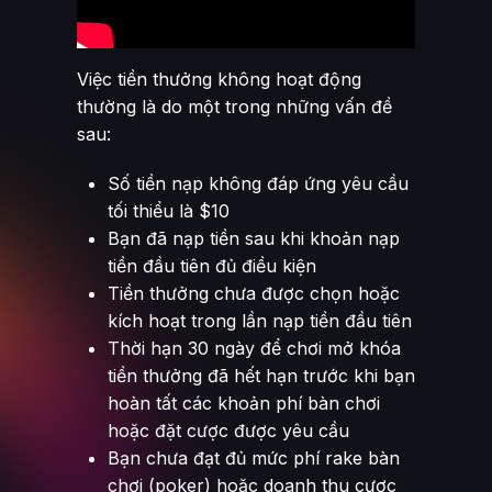
Việc tiền thưởng không hoạt động
thường là do một trong những vấn đề
sau:
Số tiền nạp không đáp ứng yêu cầu
tối thiểu là $10
Bạn đã nạp tiền sau khi khoản nạp
tiền đầu tiên đủ điều kiện
Tiền thưởng chưa được chọn hoặc
kích hoạt trong lần nạp tiền đầu tiên
Thời hạn 30 ngày để chơi mở khóa
tiền thưởng đã hết hạn trước khi bạn
hoàn tất các khoản phí bàn chơi
hoặc đặt cược được yêu cầu
Bạn chưa đạt đủ mức phí rake bàn
chơi (poker) hoặc doanh thu cược