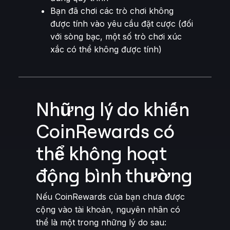
Bạn đã chơi các trò chơi không
được tính vào yêu cầu đặt cược (đối
với sòng bạc, một số trò chơi xúc
xắc có thể không được tính)
Những lý do khiến
CoinRewards có
thể không hoạt
động bình thường
Nếu CoinRewards của bạn chưa được
cộng vào tài khoản, nguyên nhân có
thể là một trong những lý do sau: