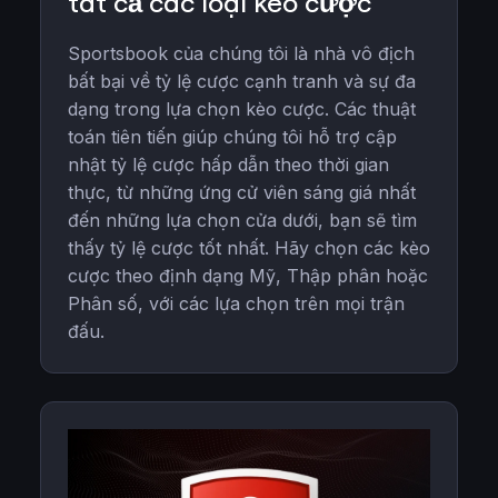
tất cả các loại kèo cược
Sportsbook của chúng tôi là nhà vô địch
bất bại về tỷ lệ cược cạnh tranh và sự đa
dạng trong lựa chọn kèo cược. Các thuật
toán tiên tiến giúp chúng tôi hỗ trợ cập
nhật tỷ lệ cược hấp dẫn theo thời gian
thực, từ những ứng cử viên sáng giá nhất
đến những lựa chọn cửa dưới, bạn sẽ tìm
thấy tỷ lệ cược tốt nhất. Hãy chọn các kèo
cược theo định dạng Mỹ, Thập phân hoặc
Phân số, với các lựa chọn trên mọi trận
đấu.