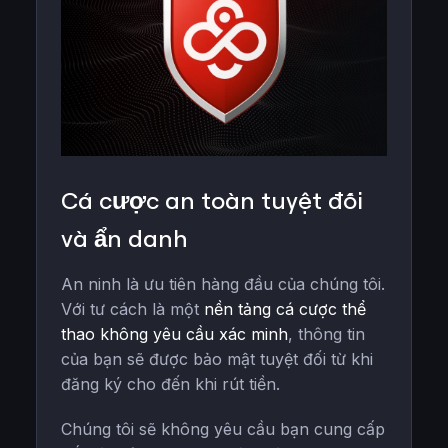
Cá cược an toàn tuyệt đối
và ẩn danh
An ninh là ưu tiên hàng đầu của chúng tôi.
Với tư cách là một
nền tảng cá cược thể
thao không yêu cầu xác minh
, thông tin
của bạn sẽ được bảo mật tuyệt đối từ khi
đăng ký cho đến khi rút tiền.
Chúng tôi sẽ không yêu cầu bạn cung cấp