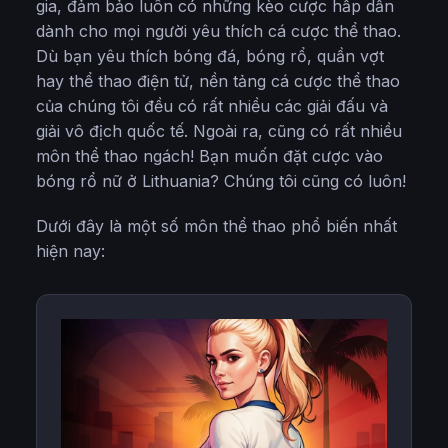
gia, đảm bảo luôn có những kèo cược hấp dẫn
dành cho mọi người yêu thích cá cược thể thao.
Dù bạn yêu thích bóng đá, bóng rổ, quần vợt
hay thể thao điện tử, nền tảng cá cược thể thao
của chúng tôi đều có rất nhiều các giải đấu và
giải vô địch quốc tế. Ngoài ra, cũng có rất nhiều
môn thể thao ngách! Bạn muốn đặt cược vào
bóng rổ nữ ở Lithuania? Chúng tôi cũng có luôn!
Dưới đây là một số môn thể thao phổ biến nhất
hiện nay: