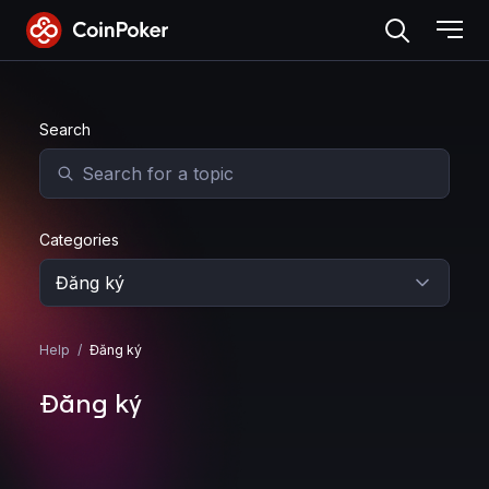
Skip
to
the
content
Search
Categories
Help
/
Đăng ký
Đăng ký