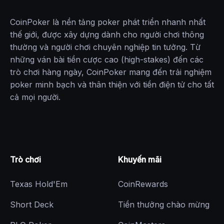
CoinPoker là nền tảng poker phát triển nhanh nhất
thế giới, được xây dựng dành cho người chơi thông
thường và người chơi chuyên nghiệp tin tưởng. Từ
những ván bài tiền cược cao (high-stakes) đến các
trò chơi hàng ngày, CoinPoker mang đến trải nghiệm
poker minh bạch và thân thiện với tiền điện tử cho tất
cả mọi người.
Trò chơi
Khuyến mãi
Texas Hold'Em
CoinRewards
Short Deck
Tiền thưởng chào mừng