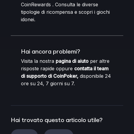
CoinRewards
. Consulta le diverse
tipologie di ricompensa e scopri i giochi
idonei.
Hai ancora problemi?
Visita la nostra
pagina di aiuto
per altre
risposte rapide oppure
contatta il team
di supporto di CoinPoker,
disponibile 24
ore su 24, 7 giorni su 7.
Hai trovato questo articolo utile?