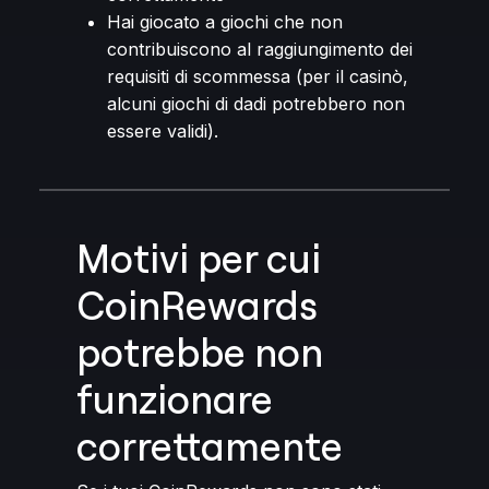
Hai giocato a giochi che non
contribuiscono al raggiungimento dei
requisiti di scommessa (per il casinò,
alcuni giochi di dadi potrebbero non
essere validi).
Motivi per cui
CoinRewards
potrebbe non
funzionare
correttamente