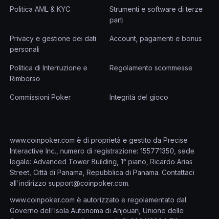
Politica AML & KYC
Strumenti e software di terze
parti
Privacy e gestione dei dati
Account, pagamenti e bonus
personali
Politica di Interruzione e
Regolamento scommesse
Rimborso
Commissioni Poker
Integrità del gioco
www.coinpoker.com è di proprietà e gestito da Precise
Interactive Inc., numero di registrazione: 155771350, sede
legale: Advanced Tower Building, 1° piano, Ricardo Arias
Street, Città di Panama, Repubblica di Panama. Contattaci
all'indirizzo
support@coinpoker.com
.
www.coinpoker.com è autorizzato e regolamentato dal
Governo dell'Isola Autonoma di Anjouan, Unione delle