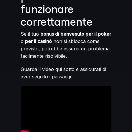
funzionare
correttamente
Se il tuo
bonus di benvenuto per il poker
o
per il casinò
non si sblocca come
previsto, potrebbe esserci un problema
facilmente risolvibile.
Guarda il video qui sotto e assicurati di
aver seguito i passaggi.