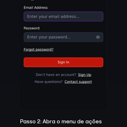
Passo 2: Abra o menu de ações