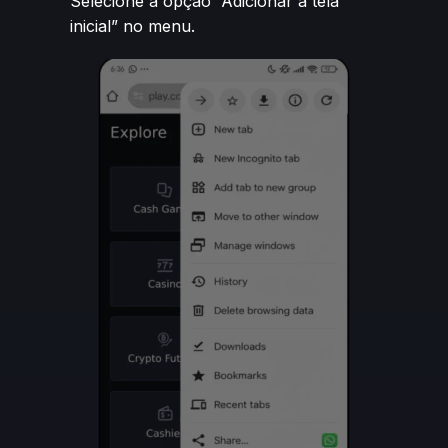
Selecione a opção “Adicionar à tela
inicial” no menu.