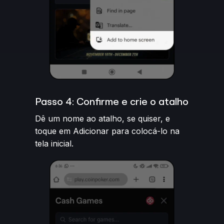
Passo 4: Confirme e crie o atalho
Dê um nome ao atalho, se quiser, e
toque em Adicionar para colocá-lo na
tela inicial.