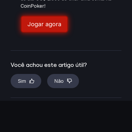
CoinPoker!
Jogar agora
Você achou este artigo útil?
Sim
Não