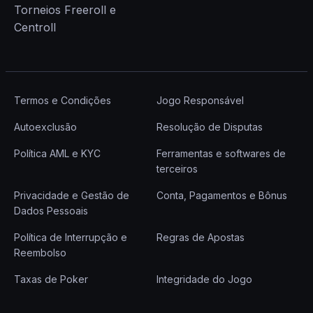
Torneios Freeroll e
Centroll
Termos e Condições
Jogo Responsável
Autoexclusão
Resolução de Disputas
Política AML e KYC
Ferramentas e softwares de
terceiros
Privacidade e Gestão de
Conta, Pagamentos e Bônus
Dados Pessoais
Política de Interrupção e
Regras de Apostas
Reembolso
Taxas de Poker
Integridade do Jogo