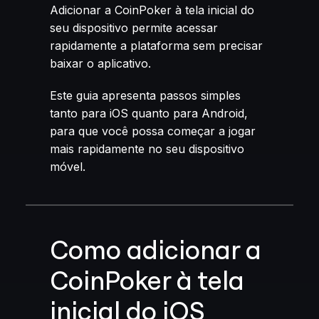
Adicionar a CoinPoker à tela inicial do
seu dispositivo permite acessar
rapidamente a plataforma sem precisar
baixar o aplicativo.
Este guia apresenta passos simples
tanto para iOS quanto para Android,
para que você possa começar a jogar
mais rapidamente no seu dispositivo
móvel.
Como adicionar a
CoinPoker à tela
inicial do iOS