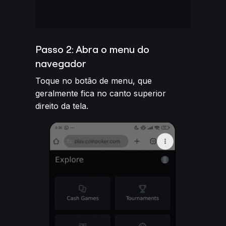
Passo 2: Abra o menu do
navegador
Toque no botão de menu, que
geralmente fica no canto superior
direito da tela.