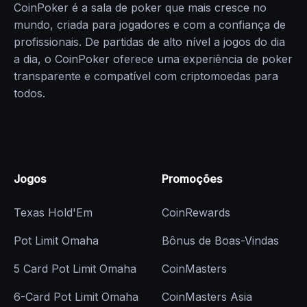
CoinPoker é a sala de poker que mais cresce no
mundo, criada para jogadores e com a confiança de
profissionais. De partidas de alto nível a jogos do dia
a dia, o CoinPoker oferece uma experiência de poker
transparente e compatível com criptomoedas para
todos.
Jogos
Promoções
Texas Hold'Em
CoinRewards
Pot Limit Omaha
Bônus de Boas-Vindas
5 Card Pot Limit Omaha
CoinMasters
6-Card Pot Limit Omaha
CoinMasters Asia