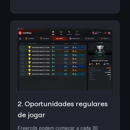
2. Oportunidades regulares
de jogar
Freerolls podem começar a cada 30