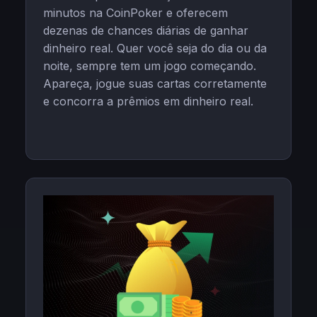
minutos na CoinPoker e oferecem
dezenas de chances diárias de ganhar
dinheiro real. Quer você seja do dia ou da
noite, sempre tem um jogo começando.
Apareça, jogue suas cartas corretamente
e concorra a prêmios em dinheiro real.