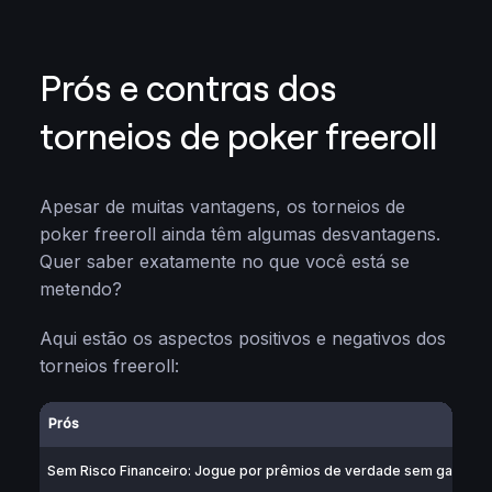
Prós e contras dos
torneios de poker freeroll
Apesar de muitas vantagens, os torneios de
poker freeroll ainda têm algumas desvantagens.
Quer saber exatamente no que você está se
metendo?
Aqui estão os aspectos positivos e negativos dos
torneios freeroll:
Prós
Sem Risco Financeiro: Jogue por prêmios de verdade sem gastar 