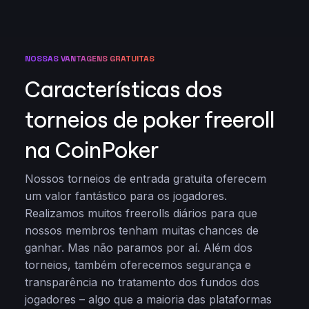
NOSSAS VANTAGENS GRATUITAS
Características dos
torneios de poker freeroll
na CoinPoker
Nossos torneios de entrada gratuita oferecem
um valor fantástico para os jogadores.
Realizamos muitos freerolls diários para que
nossos membros tenham muitas chances de
ganhar. Mas não paramos por aí. Além dos
torneios, também oferecemos segurança e
transparência no tratamento dos fundos dos
jogadores – algo que a maioria das plataformas