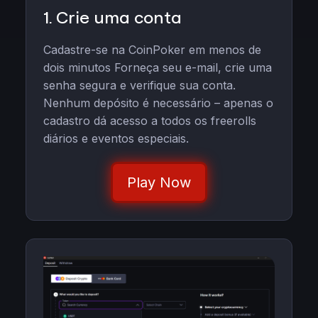
1. Crie uma conta
Cadastre-se na CoinPoker em menos de
dois minutos Forneça seu e-mail, crie uma
senha segura e verifique sua conta.
Nenhum depósito é necessário – apenas o
cadastro dá acesso a todos os freerolls
diários e eventos especiais.
Play Now