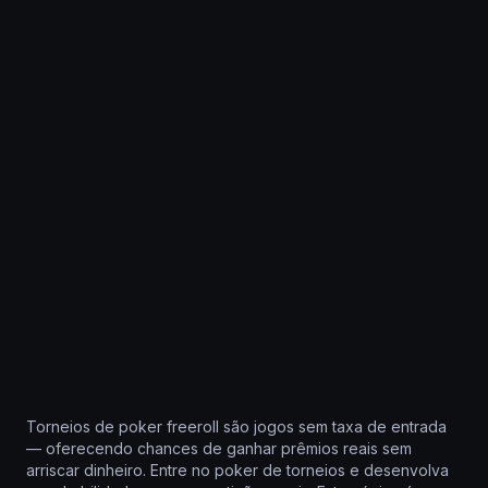
Torneios de poker freeroll são jogos sem taxa de entrada
— oferecendo chances de ganhar prêmios reais sem
arriscar dinheiro. Entre no poker de torneios e desenvolva