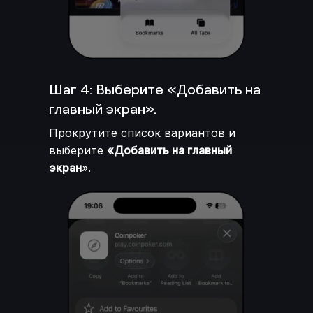
Шаг 4: Выберите «Добавить на
главный экран».
Прокрутите список вариантов и
выберите
«Добавить на главный
экран
».