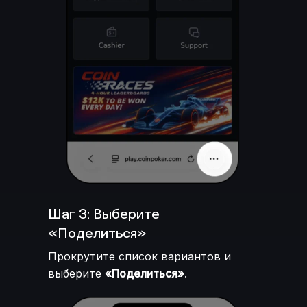
Шаг 3: Выберите
«Поделиться»
Прокрутите список вариантов и
выберите
«Поделиться»
.