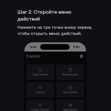
Шаг 2: Откройте меню
действий
Нажмите на три точки внизу экрана,
чтобы открыть меню действий.