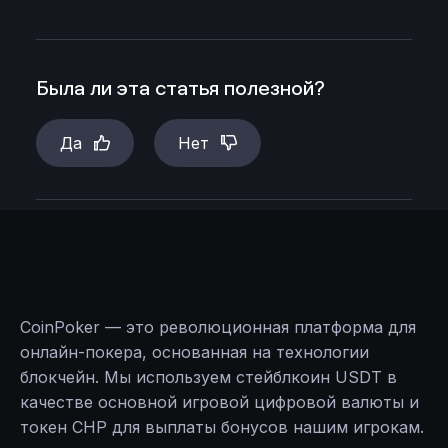
Была ли эта статья полезной?
Да
Нет
CoinPoker — это революционная платформа для
онлайн-покера, основанная на технологии
блокчейн. Мы используем стейблкоин USDT в
качестве основной игровой цифровой валюты и
токен CHP для выплаты бонусов нашим игрокам.