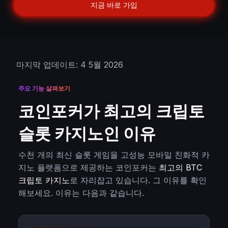
지금 바로 가입
마지막 업데이트: 4 5월 2026
주요 기능 살펴보기
코인포커가 최고의 크립토
슬롯 카지노인 이유
수천 개의 최신 슬롯 게임을 고성능 모바일 친화적 카
지노 플랫폼으로 제공하는 코인포커는
최고의 BTC
크립토 카지노
로 자리잡고 있습니다. 그 이유를 확인
해보세요. 이유는 다음과 같습니다.