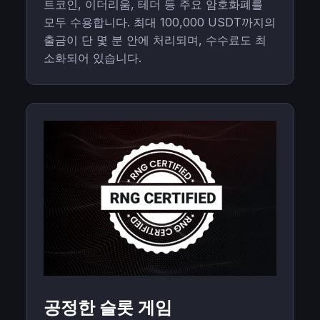
트코인, 이더리움, 테더 등 주요 암호화폐를
모두 수용합니다. 최대 100,000 USDT까지의
출금이 단 몇 분 안에 처리되며, 수수료도 최
소화되어 있습니다.
공정한 슬롯 게임