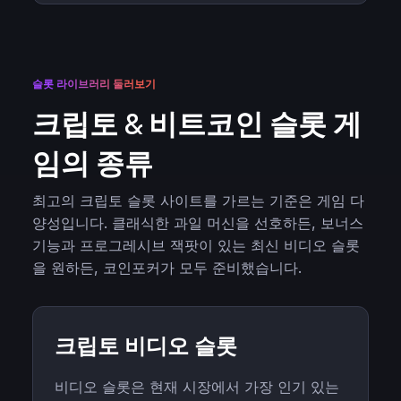
슬롯 라이브러리 둘러보기
크립토 & 비트코인 슬롯 게
임의 종류
최고의 크립토 슬롯 사이트를 가르는 기준은 게임 다
양성입니다. 클래식한 과일 머신을 선호하든, 보너스
기능과 프로그레시브 잭팟이 있는 최신 비디오 슬롯
을 원하든, 코인포커가 모두 준비했습니다.
크립토 비디오 슬롯
비디오 슬롯은 현재 시장에서 가장 인기 있는