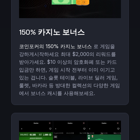
150% 카지노 보너스
코인포커의 150% 카지노 보너스
로 게임을
강하게시작하세요
최대 $2,000의 리워드를
받아가세요. $10 이상의 암호화폐 또는 카드
입금만 하면, 게임 시작 전부터 이미 이기고
있는 겁니다. 슬롯 테이블, 라이브 딜러 게임,
룰렛, 바카라 등 방대한 컬렉션의 다양한 게임
에서 보너스 캐시를 사용해보세요.