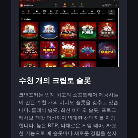
수천 개의 크립토 슬롯
코인포커는 업계 최고의 소프트웨어 제공사들
이 만든 수천 개의 비디오 슬롯을 갖추고 있습
니다. 클래식 슬롯, 최신 비디오 슬롯, 프로그
레시브 잭팟 머신까지 방대한 선택지를 자랑
합니다. 높은 RTP, 다채로운 게임 테마, 짜릿
한 기능으로 매 슬롯마다 새로운 경험을 선사