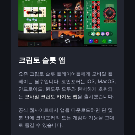
크립토 슬롯 앱
요즘 크립토 슬롯 플레이어들에게 모바일 플
레이는 필수입니다. 코인포커는 iOS, MacOS,
안드로이드, 윈도우 모두와 완벽하게 호환되
는
모바일 크립토 카지노 앱
을 출시했습니다.
공식 웹사이트에서 앱을 다운로드하면 단 몇
분 안에 코인포커의 모든 게임과 기능을 그대
로 즐길 수 있습니다.