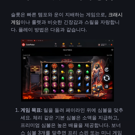
슬롯은 빠른 템포와 운이 지배하는 게임으로,
크래시
게임
이나 룰렛과 비슷한 긴장감과 스릴을 자랑합니
다. 플레이 방법은 다음과 같습니다.
게임 목표:
릴을 돌려 페이라인 위에 심볼을 맞추
세요. 체리 같은 기본 심볼은 소액을 지급하고,
프리미엄 심볼은 높은 배율을 제공합니다. 보너
스 심볼 3개를 맞추면 프리 스핀 또는 미니 게임