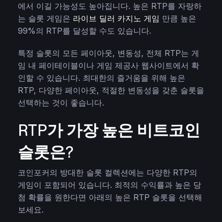
에서 이길 가능성도 높아집니다. 높은 RTP를 자랑하
는 슬롯 게임은
라이브 딜러 카지노 게임
만큼 높은
99%의 RTP를 달성할 수도 있습니다.
특정 슬롯의 모든 페이아웃, 변동성, 전체 RTP는 게
임 내 페이테이블이나 게임 제공사 웹사이트에서 확
인할 수 있습니다. 최대한의 즐거움을 위해 높은
RTP, 다양한 페이아웃, 적절한 변동성을 갖춘 슬롯을
선택하는 것이 좋습니다.
RTP가 가장 높은 비트코인
슬롯은?
코인포커의 방대한 슬롯 컬렉션에는 다양한 RTP의
게임이 포함되어 있습니다. 최적의 수익률과 높은 당
첨 확률을 원한다면 아래의 높은 RTP 슬롯을 선택해
보세요.