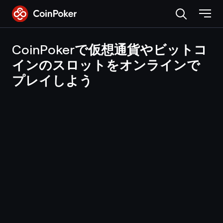
Skip
to
the
content
CoinPokerで仮想通貨やビットコ
インのスロットをオンラインで
プレイしよう