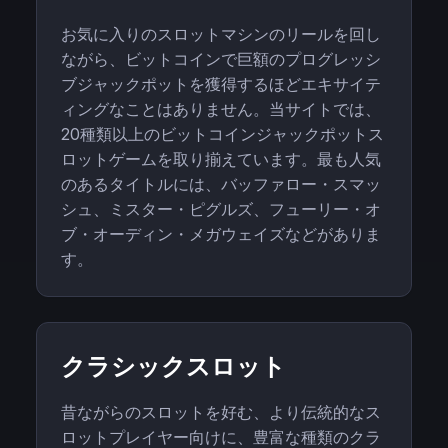
お気に入りのスロットマシンのリールを回し
ながら、ビットコインで巨額のプログレッシ
ブジャックポットを獲得するほどエキサイテ
ィングなことはありません。当サイトでは、
20種類以上のビットコインジャックポットス
ロットゲームを取り揃えています。最も人気
のあるタイトルには、バッファロー・スマッ
シュ、ミスター・ピグルズ、フューリー・オ
ブ・オーディン・メガウェイズなどがありま
す。
クラシックスロット
昔ながらのスロットを好む、より伝統的なス
ロットプレイヤー向けに、豊富な種類のクラ