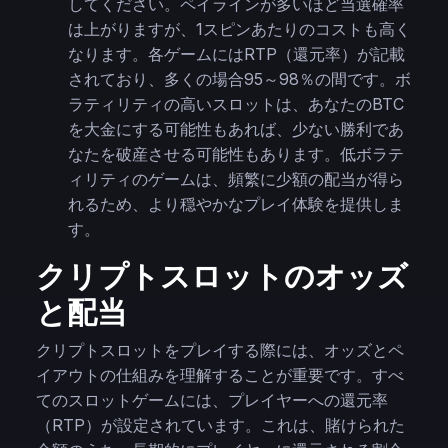
してください。ペイラインが多いほど当選確率
は上がりますが、1スピンあたりのコストも高く
なります。各ゲームにはRTP（還元率）が記載
されており、多くの場合95～98％の間です。ボ
ラティリティの高いスロットは、あなたのBTC
を大金にする可能性もあれば、少ない勝利であ
なたを破産させる可能性もあります。低ボラテ
ィリティのゲームは、頻繁に少額の配当が得ら
れるため、より穏やかなプレイ体験を提供しま
す。
クリプトスロットのオッズ
と配当
クリプトスロットをプレイする際には、オッズとペ
イアウトの仕組みを理解することが重要です。すべ
てのスロットゲームには、プレイヤーへの還元率
（RTP）が設定されています。これは、賭けられた