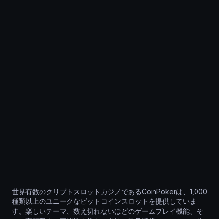
世界有数のクリプトスロットカジノであるCoinPokerは、1,000
種類以上のユニークなビットコインスロットを提供していま
す。楽しいテーマ、数え切れないほどのゲームプレイ機能、そ