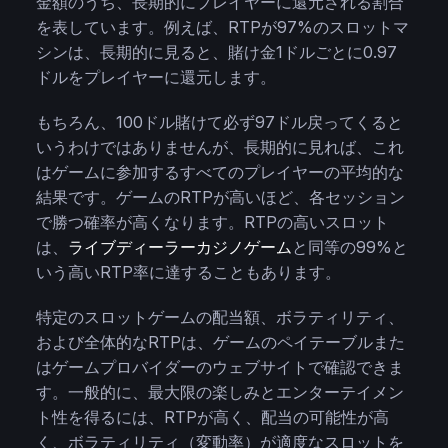
金額のうち、長期的にプレイヤーに還元される割合
を表しています。例えば、RTPが97%のスロットマ
シンは、長期的に見ると、賭け金1ドルごとに0.97
ドルをプレイヤーに還元します。
もちろん、100ドル賭けて必ず97ドル戻ってくると
いうわけではありませんが、長期的に見れば、これ
はゲームに参加するすべてのプレイヤーの平均的な
結果です。ゲームのRTPが高いほど、各セッション
で勝つ確率が高くなります。RTPの高いスロット
は、
ライブディーラーカジノゲーム
と同等の99%と
いう高いRTP率に達することもあります。
特定のスロットゲームの配当額、ボラティリティ、
および全体的なRTPは、ゲームのペイテーブルまた
はゲームプロバイダーのウェブサイトで確認できま
す。一般的に、最大限の楽しみとエンターテイメン
ト性を得るには、RTPが高く、配当の可能性が高
く、ボラティリティ（変動率）が適度なスロットを