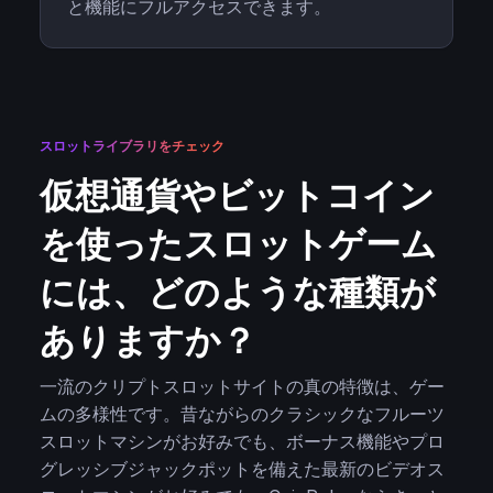
と機能にフルアクセスできます。
スロットライブラリをチェック
仮想通貨やビットコイン
を使ったスロットゲーム
には、どのような種類が
ありますか？
一流のクリプトスロットサイトの真の特徴は、ゲー
ムの多様性です。昔ながらのクラシックなフルーツ
スロットマシンがお好みでも、ボーナス機能やプロ
グレッシブジャックポットを備えた最新のビデオス