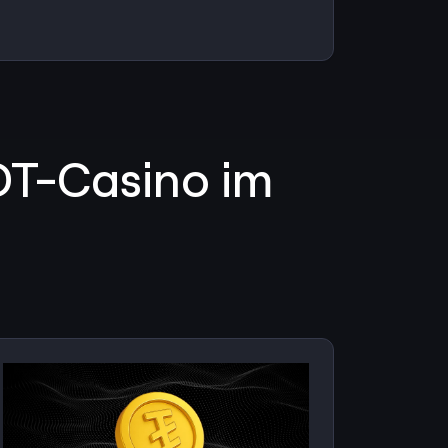
DT-Casino im