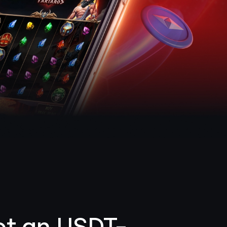
ot an USDT-