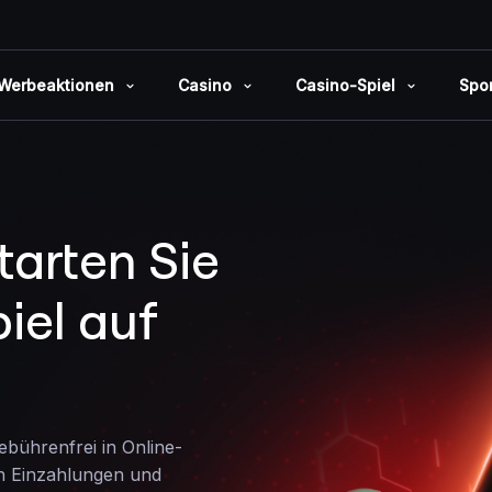
Werbeaktionen
Casino
Casino-Spiel
Spor
arten Sie
iel auf
bührenfrei in Online-
en Einzahlungen und