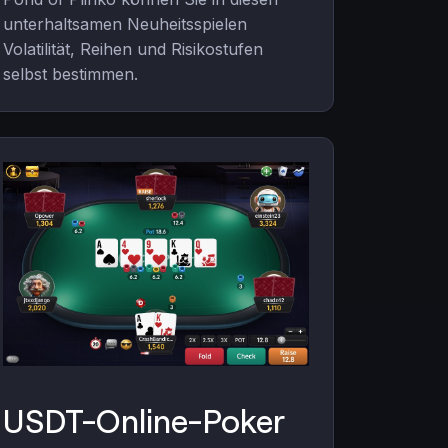
unterhaltsamen Neuheitsspielen
Volatilität, Reihen und Risikostufen
selbst bestimmen.
USDT-Online-Poker