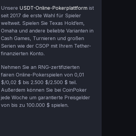
Unsere
USDT-Online-Pokerplattform
ist
seit 2017 die erste Wahl für Spieler
weltweit. Spielen Sie Texas Hold’em,
Omaha und andere beliebte Varianten in
Cash Games, Turnieren und großen
Serien wie der CSOP mit Ihrem Tether-
finanzierten Konto.
Nehmen Sie an RNG-zertifizierten
fairen Online-Pokerspielen von 0,01
$/0,02 $ bis 2.500 $/2.500 $ teil.
Außerdem können Sie bei CoinPoker
jede Woche um garantierte Preisgelder
von bis zu 100.000 $ spielen.