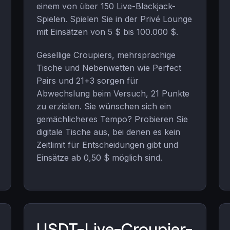
einem von über 150 Live-Blackjack-
Spielen. Spielen Sie in der Privé Lounge
mit Einsätzen von 5 $ bis 100.000 $.
Gesellige Croupiers, mehrsprachige
Tische und Nebenwetten wie Perfect
Pairs und 21+3 sorgen für
Abwechslung beim Versuch, 21 Punkte
zu erzielen. Sie wünschen sich ein
gemächlicheres Tempo? Probieren Sie
digitale Tische aus, bei denen es kein
Zeitlimit für Entscheidungen gibt und
Einsätze ab 0,50 $ möglich sind.
USDT-Live-Croupier-