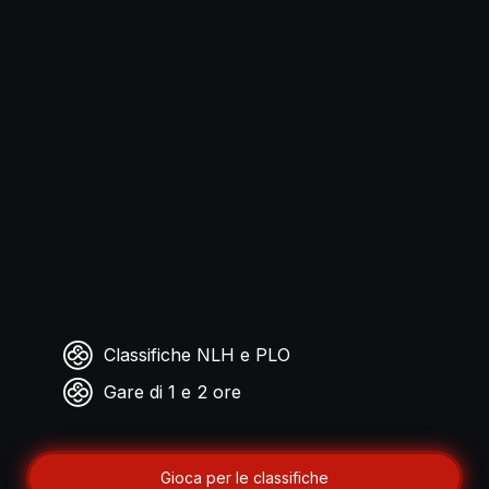
Classifiche NLH e PLO
Gare di 1 e 2 ore
Gioca per le classifiche