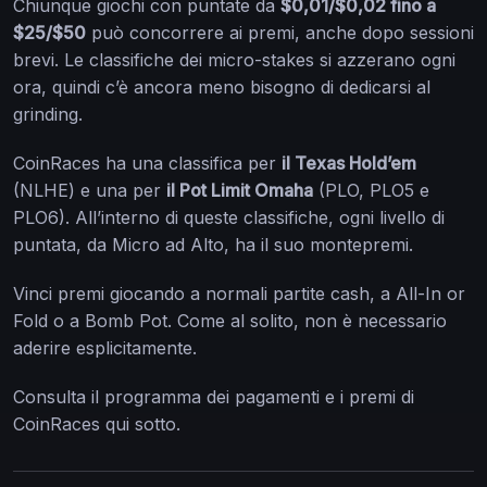
Chiunque giochi con puntate da
$0,01/$0,02 fino a
$25/$50
può concorrere ai premi, anche dopo sessioni
brevi. Le classifiche dei micro-stakes si azzerano ogni
ora, quindi c’è ancora meno bisogno di dedicarsi al
grinding.
CoinRaces ha una classifica per
il Texas Hold’em
(NLHE) e una per
il Pot Limit Omaha
(PLO, PLO5 e
PLO6). All’interno di queste classifiche, ogni livello di
puntata, da Micro ad Alto, ha il suo montepremi.
Vinci premi giocando a normali partite cash, a All-In or
Fold o a Bomb Pot. Come al solito, non è necessario
aderire esplicitamente.
Consulta il programma dei pagamenti e i premi di
CoinRaces qui sotto.