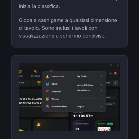
inizia la classifica.
Gioca a cash game a qualsiasi dimensione
di tavolo. Sono inclusi i tavoli con
visualizzazione a schermo condiviso.