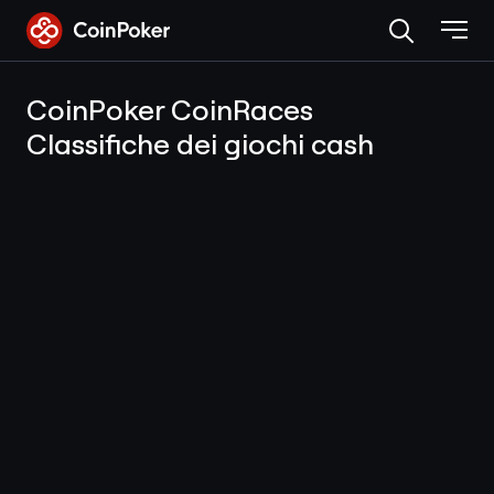
Skip
to
the
content
CoinPoker CoinRaces
Classifiche dei giochi cash