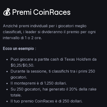
💰 Premi CoinRaces
Anziché premi individuali per i giocatori meglio
classificati, i leader si divideranno il premio per ogni
intervallo di 1 o 2 ore.
Ecco un esempio
:
Puoi giocare a partite cash di Texas Hold’em da
$0,25/$0,50.
Durante la sessione, ti classifichi tra i primi 250
giocatori.
Il montepremi è di 1.250 dollari.
Su 250 giocatori, hai generato il 20% della rake
totale.
Il tuo premio CoinRaces è di 250 dollari.