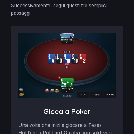
Successivamente, segui questi tre semplici
passaggi.
Gioca a Poker
Una volta che inizi a giocare a Texas
Hold’em o Pot Limit Omaha con soldi veri,