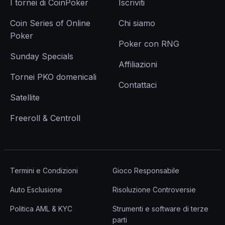
I tornei di CoinPoker
Iscriviti
Coin Series of Online
Chi siamo
Poker
Poker con RNG
Sunday Specials
Affiliazioni
Tornei PKO domenicali
Contattaci
Satellite
Freeroll & Centroll
Termini e Condizioni
Gioco Responsabile
Auto Esclusione
Risoluzione Controversie
Politica AML & KYC
Strumenti e software di terze
parti