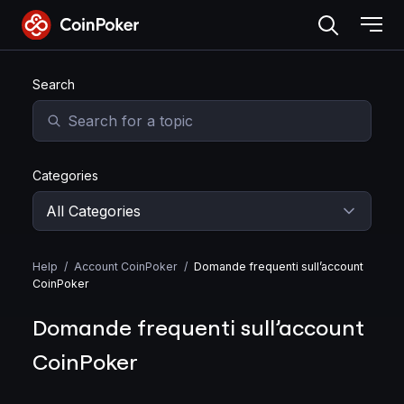
Skip
to
the
Skip to main content
content
Search
Categories
Help
/
Account CoinPoker
/
Domande frequenti sull’account
CoinPoker
Domande frequenti sull’account
CoinPoker