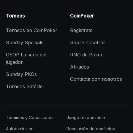
Torneos
CoinPoker
Torneos en CoinPoker
Regístrate
Sunday Specials
Sobre nosotros
CSOP La serie del
RNG de Poker
jugador
Afiliados
Sunday PKOs
Contacta con nosotros
Torneos Satélite
Términos y Condiciones
Juego responsable
Autoexclusión
Resolución de conflictos