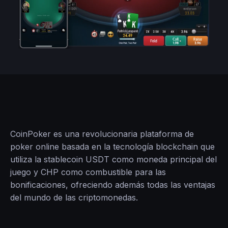
CoinPoker es una revolucionaria plataforma de
poker online basada en la tecnología blockchain que
utiliza la stablecoin USDT como moneda principal del
juego y CHP como combustible para las
bonificaciones, ofreciendo además todas las ventajas
del mundo de las criptomonedas.