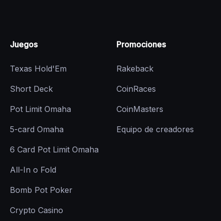
Juegos
Promociones
Texas Hold'Em
Rakeback
Short Deck
CoinRaces
Pot Limit Omaha
CoinMasters
5-card Omaha
Equipo de creadores
6 Card Pot Limit Omaha
All-In o Fold
Bomb Pot Poker
Crypto Casino