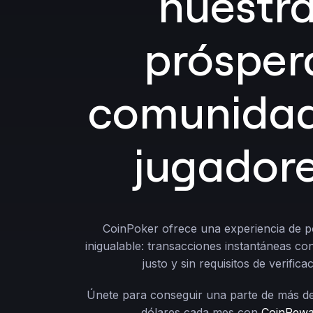
nuestr
prósper
comunidad
jugador
CoinPoker ofrece una experiencia de p
inigualable: transacciones instantáneas co
justo y sin requisitos de verificac
Únete para conseguir una parte de más de
dólares cada mes con
CoinRewa