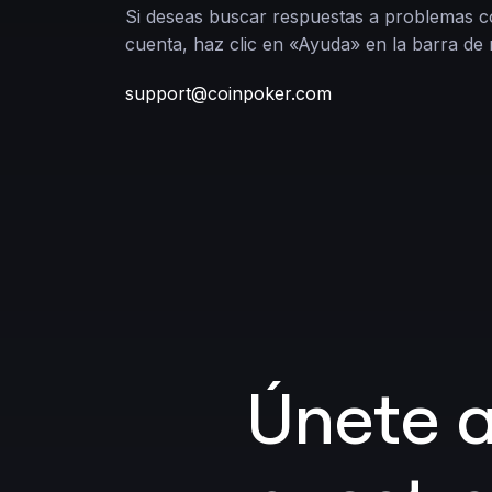
Si deseas buscar respuestas a problemas 
cuenta, haz clic en «Ayuda» en la barra de
support@coinpoker.com
Únete 