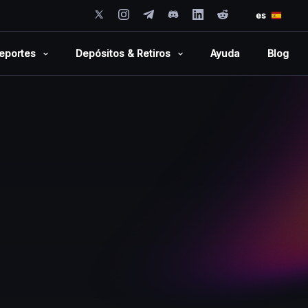
es
eportes
Depósitos & Retiros
Ayuda
Blog