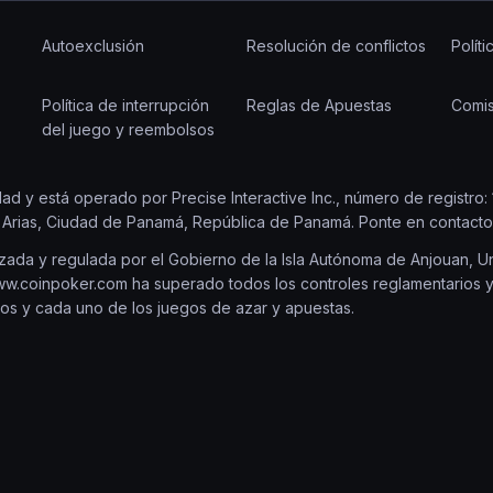
Autoexclusión
Resolución de conflictos
Polít
Política de interrupción
Reglas de Apuestas
Comis
del juego y reembolsos
y está operado por Precise Interactive Inc., número de registro: 15
do Arias, Ciudad de Panamá, República de Panamá. Ponte en contact
zada y regulada por el Gobierno de la Isla Autónoma de Anjouan, U
ww.coinpoker.com ha superado todos los controles reglamentarios y 
os y cada uno de los juegos de azar y apuestas.