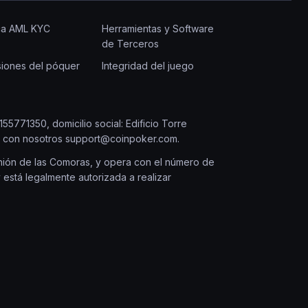
ica AML KYC
Herramientas y Software
de Terceros
iones del póquer
Integridad del juego
5771350, domicilio social: Edificio Torre
o con nosotros
support@coinpoker.com
.
nión de las Comoras, y opera con el número de
está legalmente autorizada a realizar