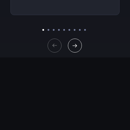
…
Únete a nuestra próspera
comunidad de jugadores
CoinPoker ofrece una experiencia de poker
online inigualable: transacciones instantáneas
con crypto, juego justo y sin requisitos de
verificación.