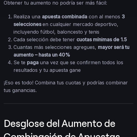
Obtener tu aumento no podría ser más fácil:
Realiza una
apuesta combinada
con al menos
3
selecciones
en cualquier mercado deportivo,
incluyendo fútbol, baloncesto y tenis
Cada selección debe tener
cuotas mínimas de 1.5
Cuantas más selecciones agregues,
mayor será tu
aumento – hasta un 40%
Se te
paga
una vez que se confirmen todos los
resultados y tu apuesta gane
¡Eso es todo! Combina tus cuotas y podrías combinar
tus ganancias.
Desglose del Aumento de
Combinación de Apuestas