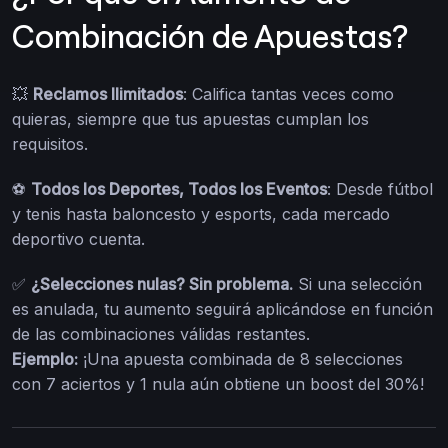
Combinación de Apuestas?
💥
Reclamos Ilimitados
: Califica tantas veces como
quieras, siempre que tus apuestas cumplan los
requisitos.
⚽
Todos los Deportes, Todos los Eventos
: Desde fútbol
y tenis hasta baloncesto y esports, cada mercado
deportivo cuenta.
✅
¿Selecciones nulas? Sin problema.
Si una selección
es anulada, tu aumento seguirá aplicándose en función
de las combinaciones válidas restantes.
Ejemplo:
¡Una apuesta combinada de 8 selecciones
con 7 aciertos y 1 nula aún obtiene un boost del 30%!