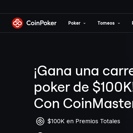
Skip
to
the
Poker
Torneos
content
¡Gana una carr
poker de $100K
Con CoinMaste
$100K en Premios Totales