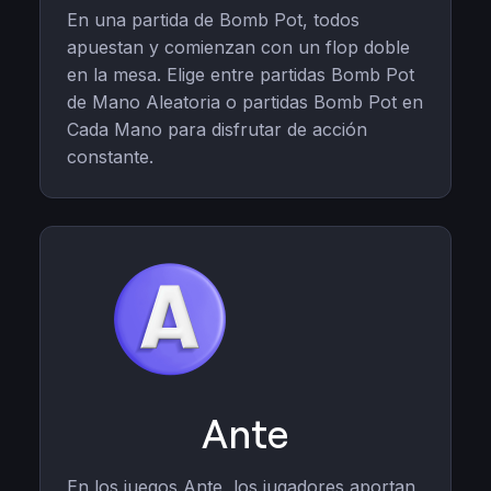
En una partida de Bomb Pot, todos
apuestan y comienzan con un flop doble
en la mesa. Elige entre partidas Bomb Pot
de Mano Aleatoria o partidas Bomb Pot en
Cada Mano para disfrutar de acción
constante.
Ante
En los juegos Ante, los jugadores aportan