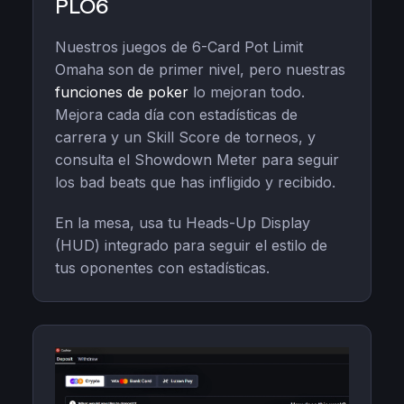
PLO6
Nuestros juegos de 6-Card Pot Limit
Omaha son de primer nivel, pero nuestras
funciones de poker
lo mejoran todo.
Mejora cada día con estadísticas de
carrera y un Skill Score de torneos, y
consulta el Showdown Meter para seguir
los bad beats que has infligido y recibido.
En la mesa, usa tu Heads-Up Display
(HUD) integrado para seguir el estilo de
tus oponentes con estadísticas.